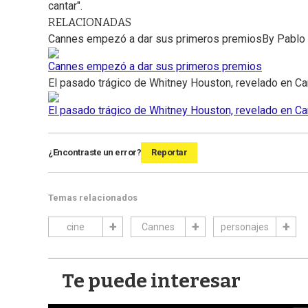
cantar".
RELACIONADAS
Cannes empezó a dar sus primeros premios
By
Pablo 
Cannes empezó a dar sus primeros premios
El pasado trágico de Whitney Houston, revelado en C
El pasado trágico de Whitney Houston, revelado en C
¿Encontraste un error?
Reportar
Temas relacionados
cine
Cannes
personajes
Te puede interesar