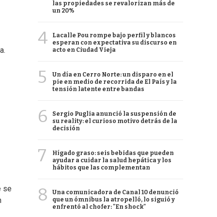
las propiedades se revalorizan más de
un 20%
4
Lacalle Pou rompe bajo perfil y blancos
esperan con expectativa su discurso en
a.
acto en Ciudad Vieja
5
Un día en Cerro Norte: un disparo en el
pie en medio de recorrida de El País y la
tensión latente entre bandas
6
Sergio Puglia anunció la suspensión de
su reality: el curioso motivo detrás de la
decisión
7
Hígado graso: seis bebidas que pueden
ayudar a cuidar la salud hepática y los
hábitos que las complementan
e se
8
Una comunicadora de Canal 10 denunció
n
que un ómnibus la atropelló, lo siguió y
enfrentó al chofer: "En shock"