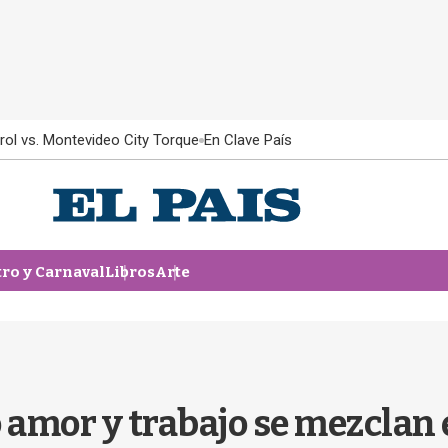
rol vs. Montevideo City Torque
En Clave País
tro y Carnaval
Libros
Arte
 amor y trabajo se mezclan e