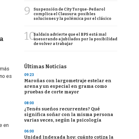
9
Suspensión de City Torque-Peñarol
complica el Clausura: posibles
soluciones y la polémica por el clásico
10
Saldain advierte que el BPS está mal
da
asesorando a jubilados por la posibilidad
de volver a trabajar
Últimas Noticias
a más
09:23
 no es
Maroñas con largometraje estelar en
arena y un especial en grama como
pruebas de corte mayor
08:00
¿Tenés sueños recurrentes? Qué
significa soñar con la misma persona
varias veces, según la psicología
e en
06:00
Unidad Indexada hoy: cuánto cotiza la