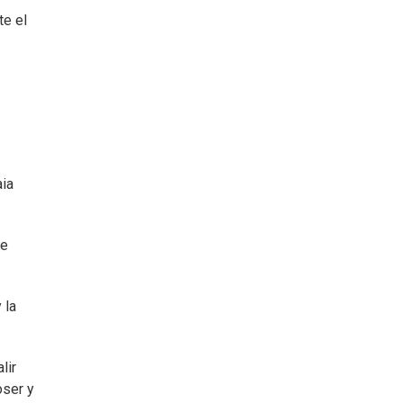
te el
aia
de
 la
lir
oser y