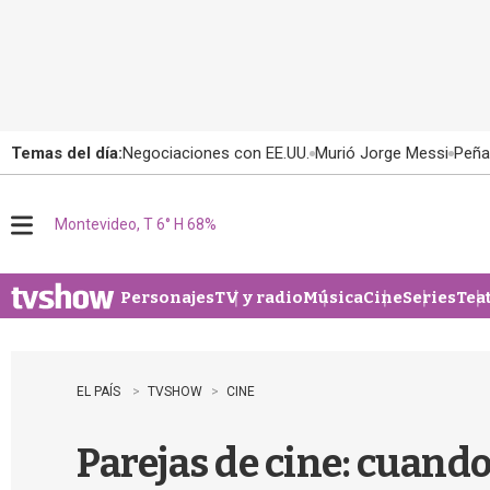
Temas del día:
Negociaciones con EE.UU.
Murió Jorge Messi
Peña
Montevideo, T 6° H 68%
M
e
n
u
Personajes
TV y radio
Música
Cine
Series
Tea
EL PAÍS
TVSHOW
CINE
Parejas de cine: cuando