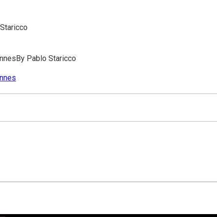
Staricco
annes
By
Pablo Staricco
annes