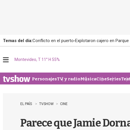
Temas del día:
Conflicto en el puerto
Explotaron cajero en Parque
Montevideo, T 11° H 55%
M
e
n
u
Personajes
TV y radio
Música
Cine
Series
Tea
EL PAÍS
TVSHOW
CINE
Parece que Jamie Dorna