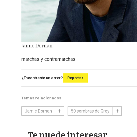
Jamie Dornan
marchas y contramarchas
¿Encontraste un error?
Reportar
Temas relacionados
Jamie Dornan
50 sombras de Grey
Te puede interesar