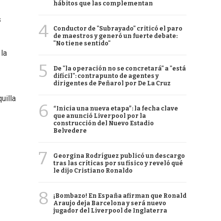
hábitos que las complementan
s
4
Conductor de "Subrayado" criticó el paro
de maestros y generó un fuerte debate:
"No tiene sentido"
 la
5
De "la operación no se concretará" a "está
difícil": contrapunto de agentes y
dirigentes de Peñarol por De La Cruz
uilla
6
“Inicia una nueva etapa”: la fecha clave
que anunció Liverpool por la
construcción del Nuevo Estadio
Belvedere
7
Georgina Rodríguez publicó un descargo
tras las críticas por su físico y reveló qué
le dijo Cristiano Ronaldo
8
¡Bombazo! En España afirman que Ronald
Araujo deja Barcelona y será nuevo
jugador del Liverpool de Inglaterra