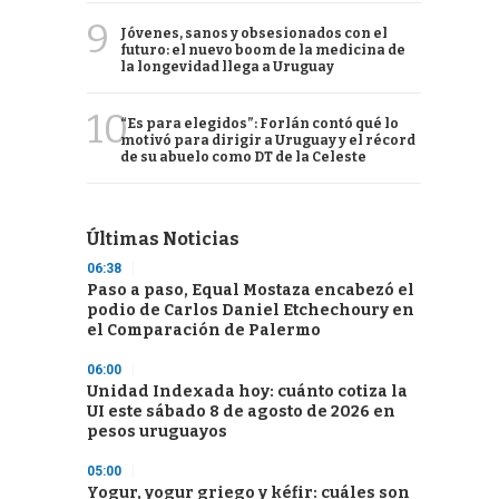
9
Jóvenes, sanos y obsesionados con el
futuro: el nuevo boom de la medicina de
la longevidad llega a Uruguay
10
“Es para elegidos”: Forlán contó qué lo
motivó para dirigir a Uruguay y el récord
de su abuelo como DT de la Celeste
Últimas Noticias
06:38
Paso a paso, Equal Mostaza encabezó el
podio de Carlos Daniel Etchechoury en
el Comparación de Palermo
06:00
Unidad Indexada hoy: cuánto cotiza la
UI este sábado 8 de agosto de 2026 en
pesos uruguayos
05:00
Yogur, yogur griego y kéfir: cuáles son