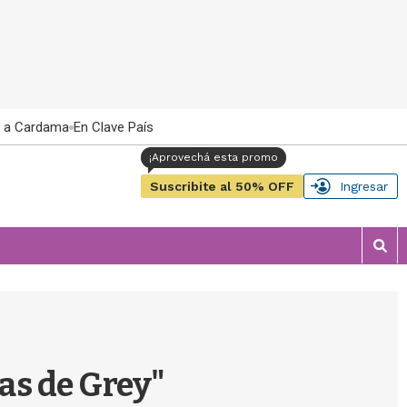
 a Cardama
En Clave País
Suscribite al 50% OFF
Ingresar
M
o
s
t
r
a
r
as de Grey"
b
�