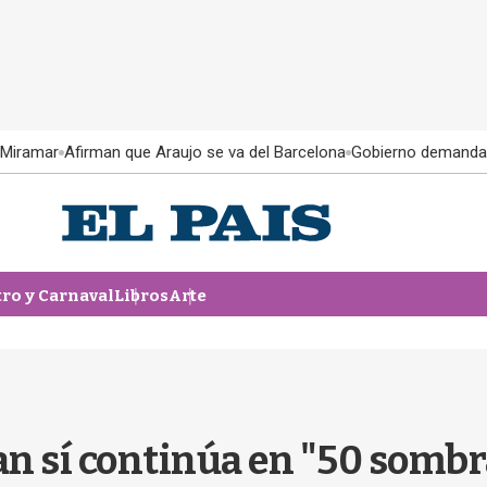
 Miramar
Afirman que Araujo se va del Barcelona
Gobierno demanda
tro y Carnaval
Libros
Arte
n sí continúa en "50 sombr