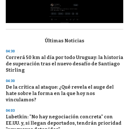
0
s
e
c
Últimas Noticias
o
n
04:30
d
Correrá 50 km al día por todo Uruguay: la historia
s
o
de superación tras el nuevo desafío de Santiago
f
Stirling
3
3
s
04:30
e
De la crítica al ataque: ¿Qué revela el auge del
c
hate sobre la forma en la que hoy nos
o
n
vinculamos?
d
s
04:03
Lubetkin: "No hay negociación concreta" con
EE.UU. y, si llegan deportados, tendrán prioridad