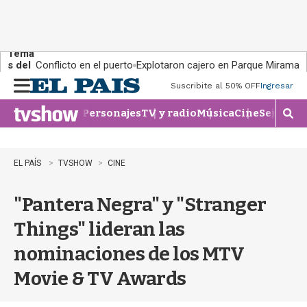
Tema
s del
Conflicto en el puerto
Explotaron cajero en Parque Miramar
día:
Suscribite al 50% OFF
Ingresar
M
e
Personajes
TV y radio
Música
Cine
Series
Te
n
M
u
o
s
t
EL PAÍS
TVSHOW
CINE
r
a
"Pantera Negra" y "Stranger
r
b
Things" lideran las
�
s
nominaciones de los MTV
q
u
Movie & TV Awards
e
d