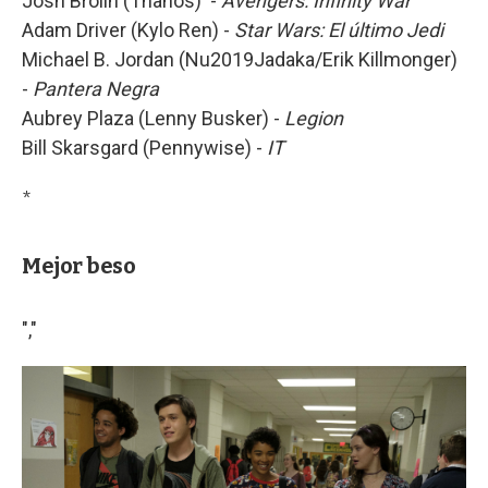
Josh Brolin (Thanos) -
Avengers: Infinity War
Adam Driver (Kylo Ren) -
Star Wars: El último Jedi
Michael B. Jordan (Nu2019Jadaka/Erik Killmonger)
-
Pantera Negra
Aubrey Plaza (Lenny Busker) -
Legion
Bill Skarsgard (Pennywise) -
IT
*
Mejor beso
","