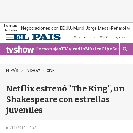
Temas
Negociaciones con EE.UU.
Murió Jorge Messi
Peñarol vs
del día:
Suscribite al 50% OFF
Ingresar
M
e
Personajes
TV y radio
Música
Cine
Series
Te
n
M
u
o
s
t
EL PAÍS
TVSHOW
CINE
r
a
Netflix estrenó "The King", un
r
b
Shakespeare con estrellas
�
s
juveniles
q
u
e
d
01/11/2019, 19:48