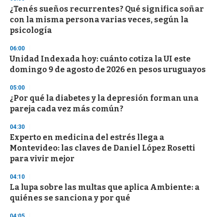
d
¿Tenés sueños recurrentes? Qué significa soñar
s
o
con la misma persona varias veces, según la
f
psicología
3
3
s
06:00
e
Unidad Indexada hoy: cuánto cotiza la UI este
c
domingo 9 de agosto de 2026 en pesos uruguayos
o
n
d
05:00
s
¿Por qué la diabetes y la depresión forman una
pareja cada vez más común?
04:30
Experto en medicina del estrés llega a
Montevideo: las claves de Daniel López Rosetti
para vivir mejor
04:10
La lupa sobre las multas que aplica Ambiente: a
quiénes se sanciona y por qué
04:05