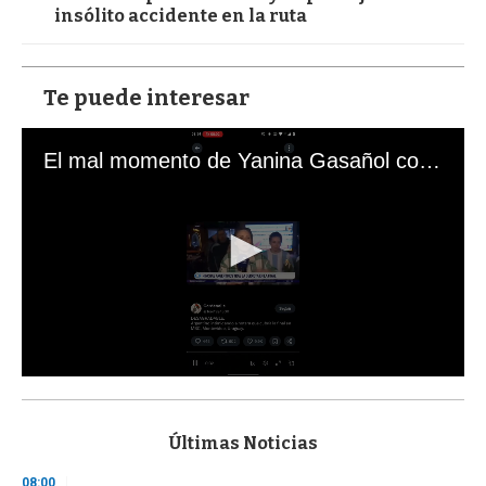
insólito accidente en la ruta
Te puede interesar
El mal momento de Yanina Gasañol con un hincha argentino en "Subrayado"
0
s
e
c
Últimas Noticias
o
n
08:00