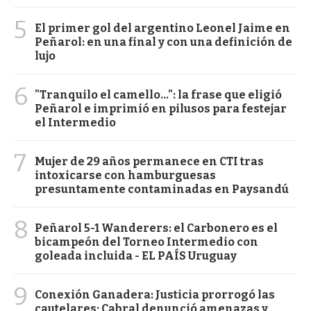
5
El primer gol del argentino Leonel Jaime en
Peñarol: en una final y con una definición de
lujo
6
"Tranquilo el camello...": la frase que eligió
Peñarol e imprimió en pilusos para festejar
el Intermedio
7
Mujer de 29 años permanece en CTI tras
intoxicarse con hamburguesas
presuntamente contaminadas en Paysandú
8
Peñarol 5-1 Wanderers: el Carbonero es el
bicampeón del Torneo Intermedio con
goleada incluida - EL PAÍS Uruguay
9
Conexión Ganadera: Justicia prorrogó las
cautelares; Cabral denunció amenazas y