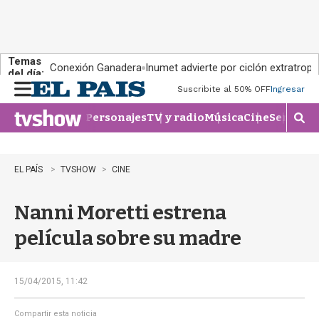
Temas
Conexión Ganadera
Inumet advierte por ciclón extratropi
del día:
Suscribite al 50% OFF
Ingresar
M
e
Personajes
TV y radio
Música
Cine
Series
Te
n
M
u
o
s
t
EL PAÍS
TVSHOW
CINE
r
a
Nanni Moretti estrena
r
b
película sobre su madre
�
s
q
u
15/04/2015, 11:42
e
d
Compartir esta noticia