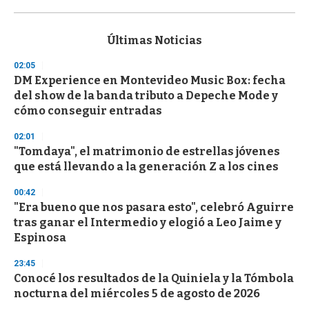
0
s
e
c
Últimas Noticias
o
n
02:05
d
DM Experience en Montevideo Music Box: fecha
s
o
del show de la banda tributo a Depeche Mode y
f
cómo conseguir entradas
3
3
s
02:01
e
"Tomdaya", el matrimonio de estrellas jóvenes
c
que está llevando a la generación Z a los cines
o
n
d
00:42
s
"Era bueno que nos pasara esto", celebró Aguirre
tras ganar el Intermedio y elogió a Leo Jaime y
Espinosa
23:45
Conocé los resultados de la Quiniela y la Tómbola
nocturna del miércoles 5 de agosto de 2026