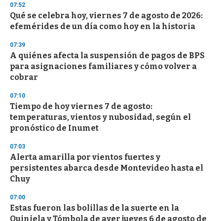
s
07:52
e
Qué se celebra hoy, viernes 7 de agosto de 2026:
c
efemérides de un día como hoy en la historia
o
n
d
07:39
s
A quiénes afecta la suspensión de pagos de BPS
para asignaciones familiares y cómo volver a
cobrar
07:10
Tiempo de hoy viernes 7 de agosto:
temperaturas, vientos y nubosidad, según el
pronóstico de Inumet
07:03
Alerta amarilla por vientos fuertes y
persistentes abarca desde Montevideo hasta el
Chuy
07:00
Estas fueron las bolillas de la suerte en la
Quiniela y Tómbola de ayer jueves 6 de agosto de