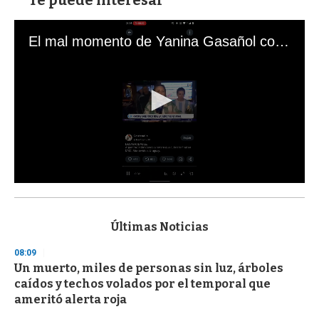
El mal momento de Yanina Gasañol con un hincha argentino en "Subrayado"
0
s
e
c
Últimas Noticias
o
n
08:09
d
Un muerto, miles de personas sin luz, árboles
s
o
caídos y techos volados por el temporal que
f
ameritó alerta roja
3
3