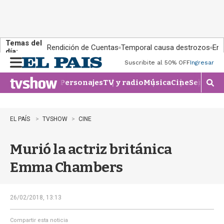
Temas del
Rendición de Cuentas
Temporal causa destrozos
En 
día:
Suscribite al 50% OFF
Ingresar
M
e
Personajes
TV y radio
Música
Cine
Series
Te
n
M
u
o
s
t
EL PAÍS
TVSHOW
CINE
r
a
Murió la actriz británica
r
b
Emma Chambers
�
s
q
u
26/02/2018, 13:13
e
d
Compartir esta noticia