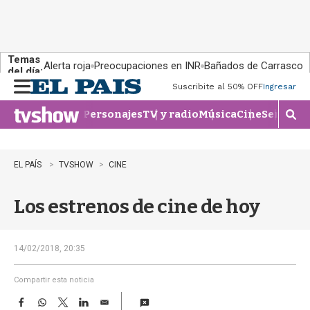
Temas
Alerta roja
Preocupaciones en INR
Bañados de Carrasco
del día:
Suscribite al 50% OFF
Ingresar
M
e
Personajes
TV y radio
Música
Cine
Series
Te
n
M
u
o
s
t
EL PAÍS
TVSHOW
CINE
r
a
Los estrenos de cine de hoy
r
b
�
s
14/02/2018, 20:35
q
u
Compartir esta noticia
e
F
W
T
L
E
d