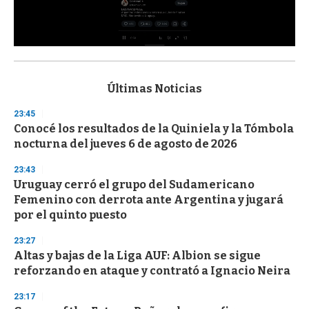
0
s
e
c
Últimas Noticias
o
n
23:45
d
Conocé los resultados de la Quiniela y la Tómbola
s
o
nocturna del jueves 6 de agosto de 2026
f
3
23:43
3
s
Uruguay cerró el grupo del Sudamericano
e
Femenino con derrota ante Argentina y jugará
c
por el quinto puesto
o
n
d
23:27
s
Altas y bajas de la Liga AUF: Albion se sigue
reforzando en ataque y contrató a Ignacio Neira
23:17