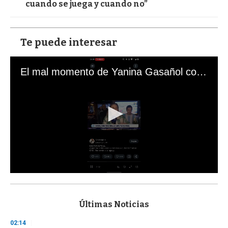
cuando se juega y cuando no”
Te puede interesar
El mal momento de Yanina Gasañol con un hincha argentino en "Subrayado"
0
s
e
c
Últimas Noticias
o
n
02:14
d