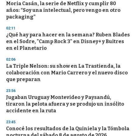
Moria Casán, la serie de Netflix y cumplir 80
s
o
años: “Soy una intelectual, pero vengo en otro
f
packaging”
3
3
s
02:11
e
¿Qué hay para hacer en la semana? Ruben Blades
c
en el Sodre, "Camp Rock 3" en Disney+ y Buitres
o
n
en el Planetario
d
s
02:06
La Triple Nelson: su show en La Trastienda, la
colaboración con Mario Carrero y el nuevo disco
que preparan
23:56
Jugaban Uruguay Montevideo y Paysandú,
tiraron la pelota afuera y se produjo un insólito
accidente en la ruta
23:45
Conocé los resultados de la Quiniela y la Tómbola
nocturna del sábado 8 de agosto de 2026