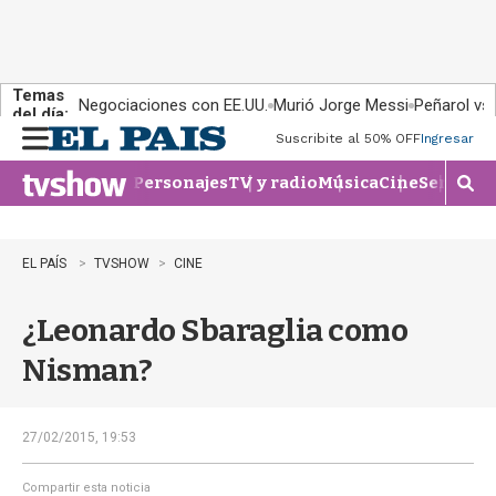
Temas
Negociaciones con EE.UU.
Murió Jorge Messi
Peñarol vs
del día:
Suscribite al 50% OFF
Ingresar
M
e
Personajes
TV y radio
Música
Cine
Series
Te
n
M
u
o
s
t
EL PAÍS
TVSHOW
CINE
r
a
¿Leonardo Sbaraglia como
r
b
Nisman?
�
s
q
u
27/02/2015, 19:53
e
d
Compartir esta noticia