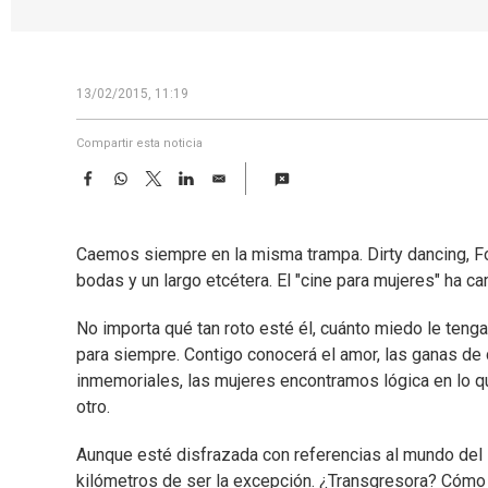
13/02/2015, 11:19
Compartir esta noticia
F
W
T
L
E
a
h
w
i
m
c
a
i
n
a
e
t
t
k
i
Caemos siempre en la misma trampa. Dirty dancing, Fo
b
s
t
e
l
o
A
e
d
bodas y un largo etcétera. El "cine para mujeres" ha c
o
p
r
I
k
p
n
No importa qué tan roto esté él, cuánto miedo le tenga
para siempre. Contigo conocerá el amor, las ganas de 
inmemoriales, las mujeres encontramos lógica en lo qu
otro.
Aunque esté disfrazada con referencias al mundo de
kilómetros de ser la excepción. ¿Transgresora? Cómo