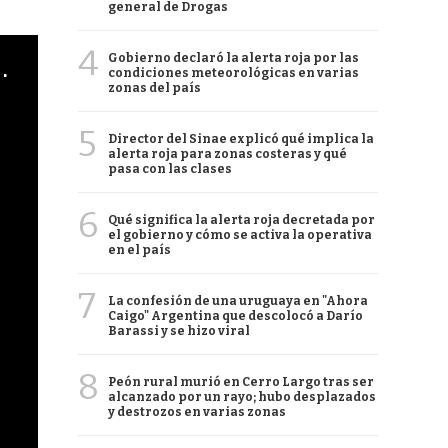
general de Drogas
4
Gobierno declaró la alerta roja por las
cha argentino en "Subrayado"
condiciones meteorológicas en varias
zonas del país
5
Director del Sinae explicó qué implica la
alerta roja para zonas costeras y qué
pasa con las clases
6
Qué significa la alerta roja decretada por
el gobierno y cómo se activa la operativa
en el país
7
La confesión de una uruguaya en "Ahora
Caigo" Argentina que descolocó a Darío
Barassi y se hizo viral
8
Peón rural murió en Cerro Largo tras ser
alcanzado por un rayo; hubo desplazados
y destrozos en varias zonas