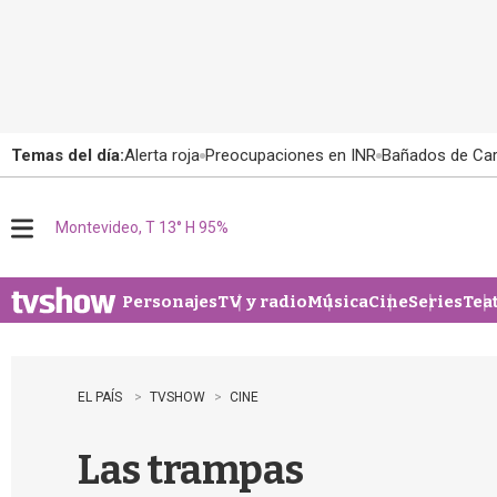
Temas del día:
Alerta roja
Preocupaciones en INR
Bañados de Ca
Montevideo, T 13° H 95%
M
e
n
u
Personajes
TV y radio
Música
Cine
Series
Tea
EL PAÍS
TVSHOW
CINE
Las trampas