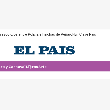
rrasco
Líos entre Policía e hinchas de Peñarol
En Clave País
tro y Carnaval
Libros
Arte