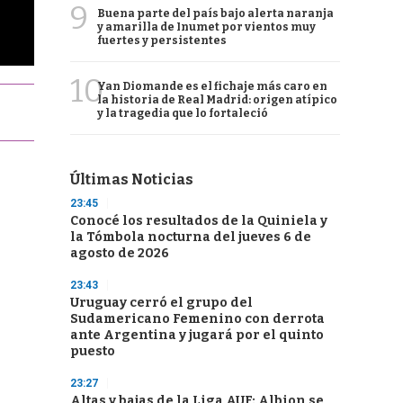
9
Buena parte del país bajo alerta naranja
y amarilla de Inumet por vientos muy
fuertes y persistentes
10
Yan Diomande es el fichaje más caro en
la historia de Real Madrid: origen atípico
y la tragedia que lo fortaleció
Últimas Noticias
23:45
Conocé los resultados de la Quiniela y
la Tómbola nocturna del jueves 6 de
agosto de 2026
23:43
Uruguay cerró el grupo del
Sudamericano Femenino con derrota
ante Argentina y jugará por el quinto
puesto
23:27
Altas y bajas de la Liga AUF: Albion se