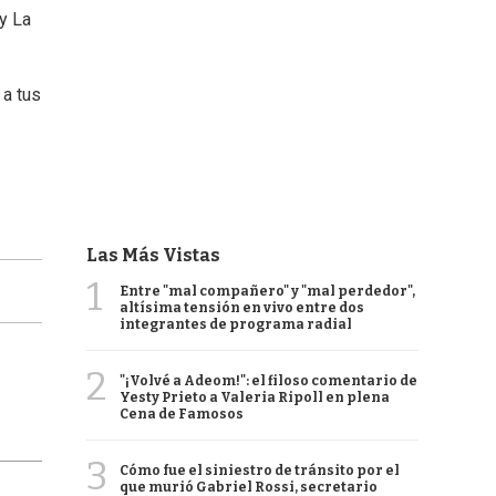
 y La
 a tus
Las Más Vistas
1
Entre "mal compañero" y "mal perdedor",
altísima tensión en vivo entre dos
integrantes de programa radial
2
"¡Volvé a Adeom!": el filoso comentario de
Yesty Prieto a Valeria Ripoll en plena
Cena de Famosos
3
Cómo fue el siniestro de tránsito por el
que murió Gabriel Rossi, secretario