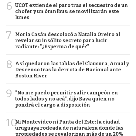
6
UCOT extiende el paro tras el secuestro de un
chofer y un ómnibus: se movilizarán este
lunes
7
Moria Casán descolocó a Natalia Oreiro al
revelar su insólito secreto para lucir
radiante: "¿Esperma de qué?"
8
Así quedaron las tablas del Clausura, Anual y
Descenso tras la derrota de Nacional ante
Boston River
9
"No me puedo permitir salir campeón en
todos lados y no acá", dijo Bava quien no
pondrá el cargo a disposición
10
Ni Montevideo ni Punta del Este: la ciudad
uruguaya rodeada de naturaleza donde las
propiedades se revalorizan más de un 20%