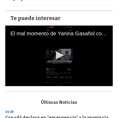
Te puede interesar
El mal momento de Yanina Gasañol con un hincha argentino en "Subrayado"
0
s
e
c
Últimas Noticias
o
n
03:28
d
Canadá declara en “emergencia” a la provincia
s