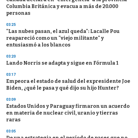
o
Columbia Británica y evacua a más de 20.000
f
personas
3
3
s
03:25
e
"Las nubes pasan, el azul queda": Lacalle Pou
c
reapareció como un "viejo militante" y
o
n
entusiasmó a los blancos
d
s
03:20
Lando Norris se adapta y sigue en Fórmula 1
03:17
Empeora el estado de salud del expresidente Joe
Biden, ¿qué le pasa y qué dijo su hijo Hunter?
03:09
Estados Unidos y Paraguay firmaron un acuerdo
en materia de nuclear civil, uranio y tierras
raras
03:05
De una estrategia en el período de pases que no