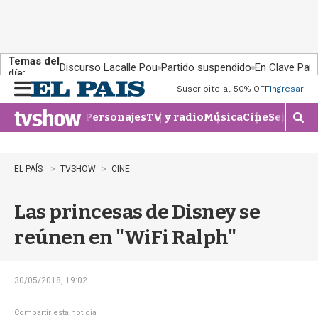
Temas del
Discurso Lacalle Pou
Partido suspendido
En Clave País
día:
Suscribite al 50% OFF
Ingresar
M
e
Personajes
TV y radio
Música
Cine
Series
Te
n
M
u
o
s
t
EL PAÍS
TVSHOW
CINE
r
a
Las princesas de Disney se
r
b
reúnen en "WiFi Ralph"
�
s
q
u
30/05/2018, 19:02
e
d
Compartir esta noticia