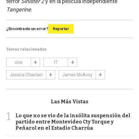
terror
Sinister 2
y en la película independiente
Tangerine
.
¿Encontraste un error?
Reportar
Temas relacionados
cine
IT
Jessica Chastain
James McAvoy
Las Más Vistas
1
Lo que no se vio de la insólita suspensión del
partido entre Montevideo Cty Torque y
Peñarol en el Estadio Charrúa