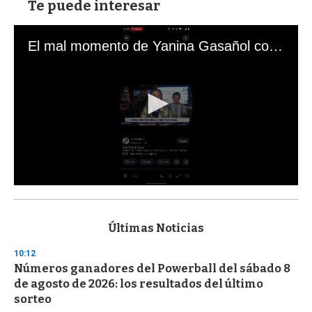
Te puede interesar
El mal momento de Yanina Gasañol con un hincha argentino en "Subrayado"
0
s
e
c
Últimas Noticias
o
n
10:12
d
Números ganadores del Powerball del sábado 8
s
o
de agosto de 2026: los resultados del último
f
sorteo
3