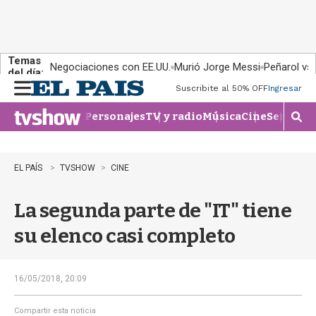
Temas
Negociaciones con EE.UU.
Murió Jorge Messi
Peñarol vs
del día:
Suscribite al 50% OFF
Ingresar
M
e
Personajes
TV y radio
Música
Cine
Series
Te
n
M
u
o
s
t
EL PAÍS
TVSHOW
CINE
r
a
La segunda parte de "IT" tiene
r
b
su elenco casi completo
�
s
q
u
16/05/2018, 20:09
e
d
Compartir esta noticia