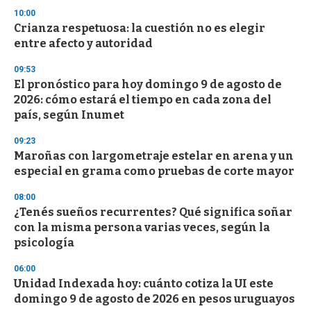
3
s
10:00
e
Crianza respetuosa: la cuestión no es elegir
c
entre afecto y autoridad
o
n
d
09:53
s
El pronóstico para hoy domingo 9 de agosto de
2026: cómo estará el tiempo en cada zona del
país, según Inumet
09:23
Maroñas con largometraje estelar en arena y un
especial en grama como pruebas de corte mayor
08:00
¿Tenés sueños recurrentes? Qué significa soñar
con la misma persona varias veces, según la
psicología
06:00
Unidad Indexada hoy: cuánto cotiza la UI este
domingo 9 de agosto de 2026 en pesos uruguayos