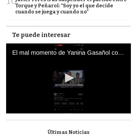
10
Torque y Peñarol: “Soy yo el que decide
cuando se juega y cuando no”
Te puede interesar
El mal momento de Yanina Gasañol con un hincha argentino en "Subrayado"
0
s
e
c
Últimas Noticias
o