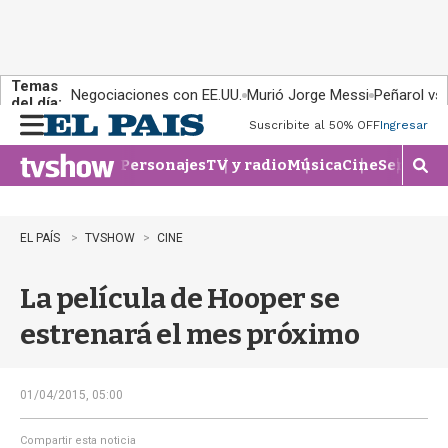
Temas
Negociaciones con EE.UU.
Murió Jorge Messi
Peñarol vs
del día:
Suscribite al 50% OFF
Ingresar
M
e
Personajes
TV y radio
Música
Cine
Series
Te
n
M
u
o
s
t
EL PAÍS
TVSHOW
CINE
r
a
La película de Hooper se
r
b
estrenará el mes próximo
�
s
q
u
01/04/2015, 05:00
e
d
Compartir esta noticia