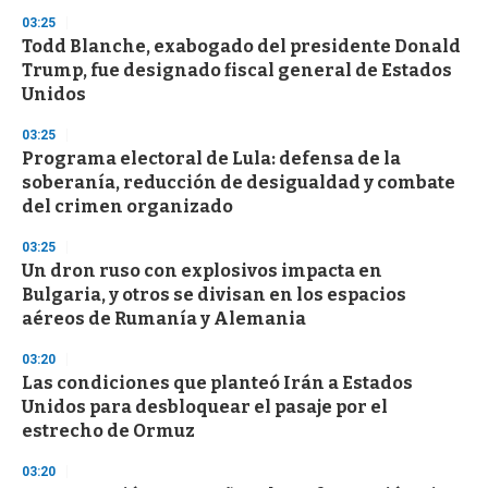
n
03:25
d
Todd Blanche, exabogado del presidente Donald
s
o
Trump, fue designado fiscal general de Estados
f
Unidos
3
3
s
03:25
e
Programa electoral de Lula: defensa de la
c
soberanía, reducción de desigualdad y combate
o
n
del crimen organizado
d
s
03:25
Un dron ruso con explosivos impacta en
Bulgaria, y otros se divisan en los espacios
aéreos de Rumanía y Alemania
03:20
Las condiciones que planteó Irán a Estados
Unidos para desbloquear el pasaje por el
estrecho de Ormuz
03:20