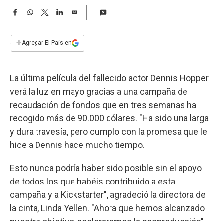
a
F
W
T
L
E
a
h
w
i
m
c
a
i
n
a
e
t
t
k
i
+
Agregar El País en
b
s
t
e
l
o
A
e
d
o
p
r
I
La última película del fallecido actor Dennis Hopper
k
p
n
verá la luz en mayo gracias a una campaña de
recaudación de fondos que en tres semanas ha
recogido más de 90.000 dólares. "Ha sido una larga
y dura travesía, pero cumplo con la promesa que le
hice a Dennis hace mucho tiempo.
Esto nunca podría haber sido posible sin el apoyo
de todos los que habéis contribuido a esta
campaña y a Kickstarter", agradeció la directora de
la cinta, Linda Yellen. "Ahora que hemos alcanzado