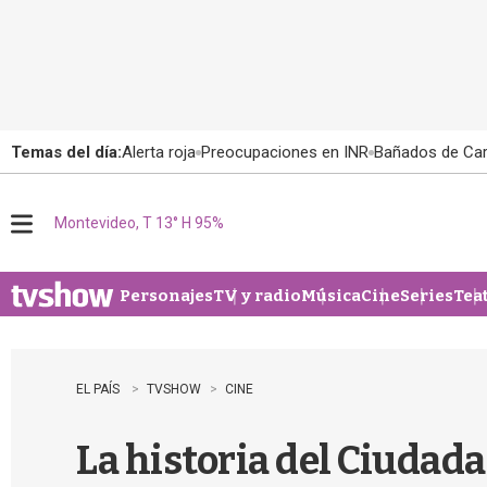
Temas del día:
Alerta roja
Preocupaciones en INR
Bañados de Ca
Montevideo, T 13° H 95%
M
e
n
u
Personajes
TV y radio
Música
Cine
Series
Tea
EL PAÍS
TVSHOW
CINE
La historia del Ciudada