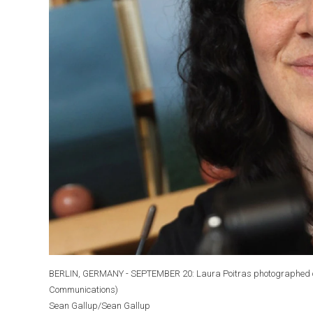
BERLIN, GERMANY - SEPTEMBER 20: Laura Poitras photographed on 
Communications)
Sean Gallup/Sean Gallup