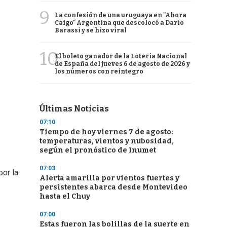
9
La confesión de una uruguaya en "Ahora
Caigo" Argentina que descolocó a Darío
Barassi y se hizo viral
10
El boleto ganador de la Lotería Nacional
de España del jueves 6 de agosto de 2026 y
los números con reintegro
Últimas Noticias
07:10
Tiempo de hoy viernes 7 de agosto:
temperaturas, vientos y nubosidad,
según el pronóstico de Inumet
07:03
por la
Alerta amarilla por vientos fuertes y
persistentes abarca desde Montevideo
hasta el Chuy
07:00
Estas fueron las bolillas de la suerte en