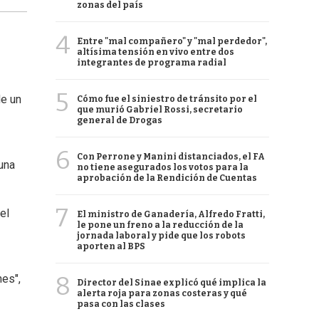
zonas del país
4
Entre "mal compañero" y "mal perdedor",
altísima tensión en vivo entre dos
integrantes de programa radial
5
de un
Cómo fue el siniestro de tránsito por el
que murió Gabriel Rossi, secretario
general de Drogas
6
Con Perrone y Manini distanciados, el FA
una
no tiene asegurados los votos para la
aprobación de la Rendición de Cuentas
7
el
El ministro de Ganadería, Alfredo Fratti,
le pone un freno a la reducción de la
jornada laboral y pide que los robots
aporten al BPS
8
nes",
Director del Sinae explicó qué implica la
alerta roja para zonas costeras y qué
pasa con las clases