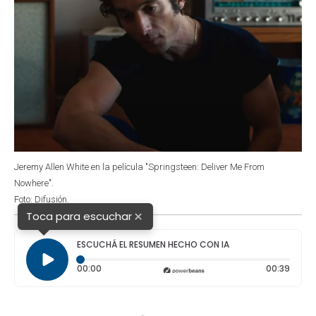
Jeremy Allen White en la película "Springsteen: Deliver Me From
Nowhere".
Foto: Difusión.
×
Toca para escuchar
ESCUCHÁ EL RESUMEN HECHO CON IA
Tiempo transcurrido: 0 segundos
Durac
00:00
00:39