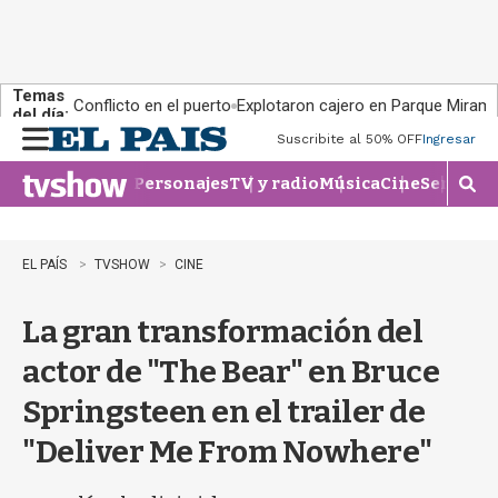
Temas
Conflicto en el puerto
Explotaron cajero en Parque Miram
del día:
Suscribite al 50% OFF
Ingresar
M
e
Personajes
TV y radio
Música
Cine
Series
Te
n
M
u
o
s
t
EL PAÍS
TVSHOW
CINE
r
a
La gran transformación del
r
b
actor de "The Bear" en Bruce
�
s
Springsteen en el trailer de
q
u
"Deliver Me From Nowhere"
e
d