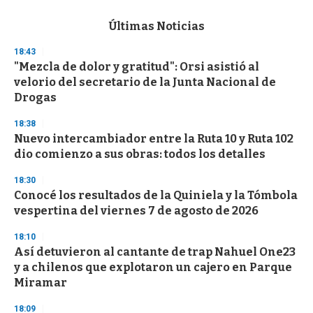
e
c
Últimas Noticias
o
n
18:43
d
"Mezcla de dolor y gratitud": Orsi asistió al
s
o
velorio del secretario de la Junta Nacional de
f
Drogas
3
3
s
18:38
e
Nuevo intercambiador entre la Ruta 10 y Ruta 102
c
dio comienzo a sus obras: todos los detalles
o
n
d
18:30
s
Conocé los resultados de la Quiniela y la Tómbola
vespertina del viernes 7 de agosto de 2026
18:10
Así detuvieron al cantante de trap Nahuel One23
y a chilenos que explotaron un cajero en Parque
Miramar
18:09