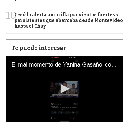
10
Cesó la alerta amarilla por vientos fuertes y
persistentes que abarcaba desde Montevideo
hasta el Chuy
Te puede interesar
El mal momento de Yanina Gasañol con un hincha argentino en "Subrayado"
0
s