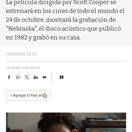
a
La película dirigida por Scott Cooper se
estrenará en los cines de todo el mundo el
24 de octubre; mostrará la grabación de
"Nebraska", el disco acústico que publicó
en 1982 y grabó en su casa.
19/06/2025, 02:02
Compartir esta noticia
F
W
T
L
E
a
h
w
i
m
c
a
i
n
a
e
t
t
k
i
+
Agregar El País en
b
s
t
e
l
o
A
e
d
o
p
r
I
k
p
n