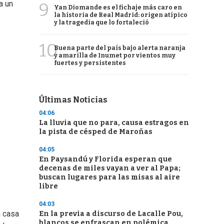
a un
9
Yan Diomande es el fichaje más caro en
la historia de Real Madrid: origen atípico
y la tragedia que lo fortaleció
10
Buena parte del país bajo alerta naranja
y amarilla de Inumet por vientos muy
fuertes y persistentes
Últimas Noticias
04:06
La lluvia que no para, causa estragos en
la pista de césped de Maroñas
04:05
En Paysandú y Florida esperan que
decenas de miles vayan a ver al Papa;
buscan lugares para las misas al aire
libre
04:03
a casa
En la previa a discurso de Lacalle Pou,
blancos se enfrascan en polémica