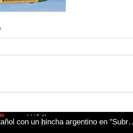
e
El mal momento de Yanina Gasañol con un hin