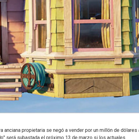
a anciana propietaria se negó a vender por un millón de dólares 
"Up" será subastada el próximo 13 de marzo si los actuales