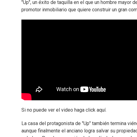
"Up", un éxito de taquilla en el que un hombre mayor d
promotor inmobiliario que quiere construir un gran com
Si no puede ver el video haga click aquí.
La casa del protagonista de "Up" también termina vién
aunque finalmente el anciano logra salvar su propiedad