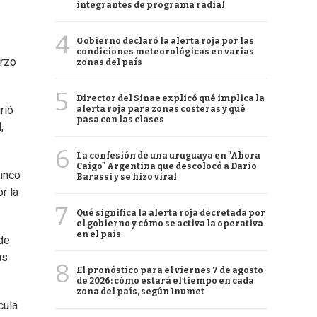
integrantes de programa radial
4
Gobierno declaró la alerta roja por las
condiciones meteorológicas en varias
arzo
zonas del país
5
Director del Sinae explicó qué implica la
rió
alerta roja para zonas costeras y qué
pasa con las clases
,
6
La confesión de una uruguaya en "Ahora
Caigo" Argentina que descolocó a Darío
cinco
Barassi y se hizo viral
r la
7
Qué significa la alerta roja decretada por
el gobierno y cómo se activa la operativa
en el país
de
as
8
El pronóstico para el viernes 7 de agosto
de 2026: cómo estará el tiempo en cada
zona del país, según Inumet
cula