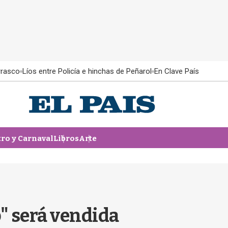
rrasco
Líos entre Policía e hinchas de Peñarol
En Clave País
tro y Carnaval
Libros
Arte
p" será vendida