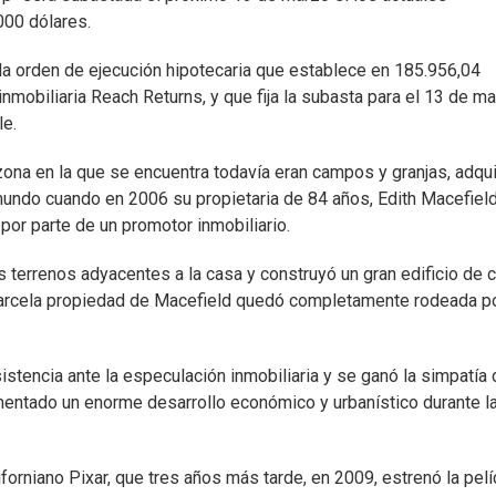
000 dólares.
oy la orden de ejecución hipotecaria que establece en 185.956,04
 inmobiliaria Reach Returns, y que fija la subasta para el 13 de m
le.
ona en la que se encuentra todavía eran campos y granjas, adqui
mundo cuando en 2006 su propietaria de 84 años, Edith Macefield
por parte de un promotor inmobiliario.
os terrenos adyacentes a la casa y construyó un gran edificio de 
 parcela propiedad de Macefield quedó completamente rodeada po
stencia ante la especulación inmobiliaria y se ganó la simpatía 
mentado un enorme desarrollo económico y urbanístico durante l
forniano Pixar, que tres años más tarde, en 2009, estrenó la pelí