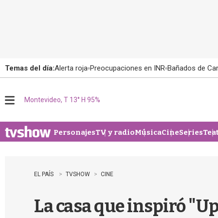
Temas del día:
Alerta roja
Preocupaciones en INR
Bañados de Ca
Montevideo, T 13° H 95%
M
e
n
u
Personajes
TV y radio
Música
Cine
Series
Tea
EL PAÍS
TVSHOW
CINE
La casa que inspiró "U