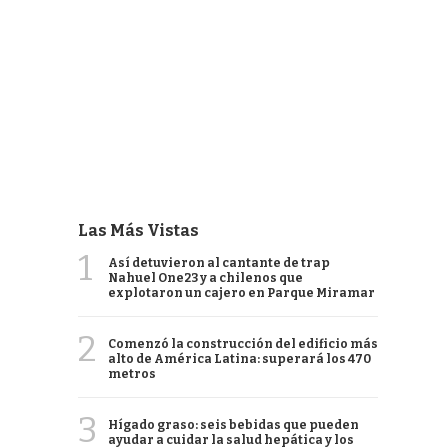
Las Más Vistas
1
Así detuvieron al cantante de trap
Nahuel One23 y a chilenos que
explotaron un cajero en Parque Miramar
2
Comenzó la construcción del edificio más
alto de América Latina: superará los 470
metros
3
Hígado graso: seis bebidas que pueden
ayudar a cuidar la salud hepática y los