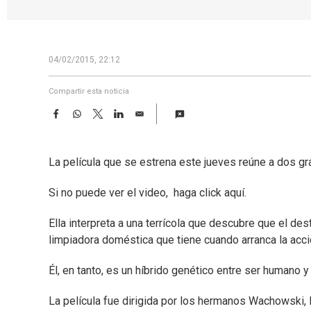
04/02/2015, 22:12
Compartir esta noticia
F
W
T
L
E
a
h
w
i
m
c
a
i
n
a
e
t
t
k
i
La película que se estrena este jueves reúne a dos g
b
s
t
e
l
o
A
e
d
o
p
r
I
Si no puede ver el video, haga click aquí.
k
p
n
Ella interpreta a una terrícola que descubre que el des
limpiadora doméstica que tiene cuando arranca la acci
Él, en tanto, es un híbrido genético entre ser humano y 
La película fue dirigida por los hermanos Wachowski,