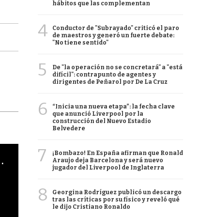
hábitos que las complementan
4
Conductor de "Subrayado" criticó el paro
de maestros y generó un fuerte debate:
"No tiene sentido"
5
De "la operación no se concretará" a "está
difícil": contrapunto de agentes y
dirigentes de Peñarol por De La Cruz
6
“Inicia una nueva etapa”: la fecha clave
que anunció Liverpool por la
construcción del Nuevo Estadio
Belvedere
7
¡Bombazo! En España afirman que Ronald
cha argentino en "Subrayado"
Araujo deja Barcelona y será nuevo
jugador del Liverpool de Inglaterra
8
Georgina Rodríguez publicó un descargo
tras las críticas por su físico y reveló qué
le dijo Cristiano Ronaldo