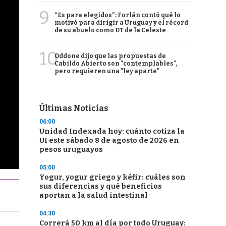
9
“Es para elegidos”: Forlán contó qué lo
motivó para dirigir a Uruguay y el récord
de su abuelo como DT de la Celeste
10
Oddone dijo que las propuestas de
Cabildo Abierto son "contemplables",
pero requieren una "ley aparte"
Últimas Noticias
06:00
Unidad Indexada hoy: cuánto cotiza la
UI este sábado 8 de agosto de 2026 en
pesos uruguayos
05:00
Yogur, yogur griego y kéfir: cuáles son
sus diferencias y qué beneficios
aportan a la salud intestinal
04:30
Correrá 50 km al día por todo Uruguay: