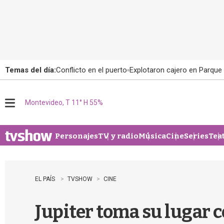
Temas del día:
Conflicto en el puerto
Explotaron cajero en Parque
Montevideo, T 11° H 55%
M
e
n
u
Personajes
TV y radio
Música
Cine
Series
Tea
EL PAÍS
TVSHOW
CINE
Jupiter toma su lugar c