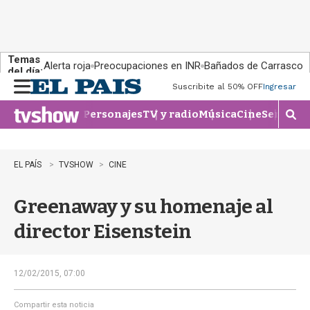
Temas
Alerta roja
Preocupaciones en INR
Bañados de Carrasco
del día:
Suscribite al 50% OFF
Ingresar
M
e
Personajes
TV y radio
Música
Cine
Series
Te
n
M
u
o
s
t
EL PAÍS
TVSHOW
CINE
r
a
Greenaway y su homenaje al
r
b
director Eisenstein
�
s
q
u
12/02/2015, 07:00
e
d
Compartir esta noticia