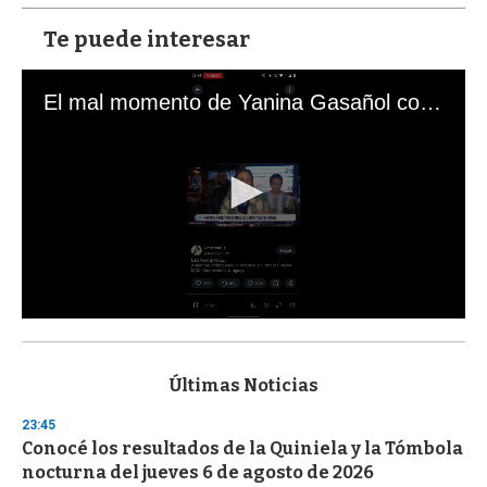
Te puede interesar
El mal momento de Yanina Gasañol con un hincha argentino en "Subrayado"
0
s
e
c
Últimas Noticias
o
n
23:45
d
Conocé los resultados de la Quiniela y la Tómbola
s
o
nocturna del jueves 6 de agosto de 2026
f