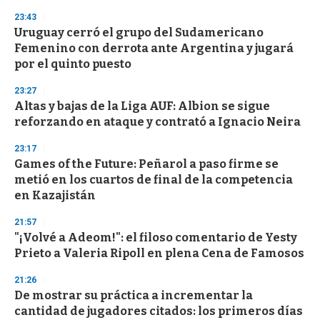
3
23:43
3
s
Uruguay cerró el grupo del Sudamericano
e
Femenino con derrota ante Argentina y jugará
c
por el quinto puesto
o
n
d
23:27
s
Altas y bajas de la Liga AUF: Albion se sigue
reforzando en ataque y contrató a Ignacio Neira
23:17
Games of the Future: Peñarol a paso firme se
metió en los cuartos de final de la competencia
en Kazajistán
21:57
"¡Volvé a Adeom!": el filoso comentario de Yesty
Prieto a Valeria Ripoll en plena Cena de Famosos
21:26
De mostrar su práctica a incrementar la
cantidad de jugadores citados: los primeros días