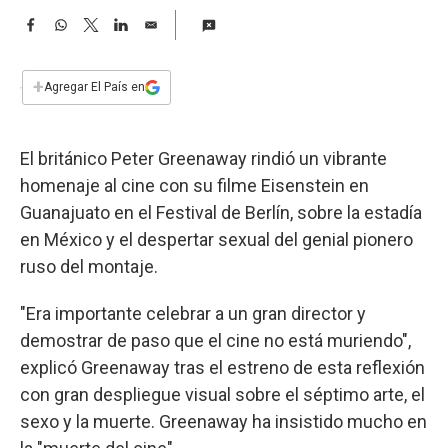
a
F
W
T
L
E
a
h
w
i
m
c
a
i
n
a
e
t
t
k
i
+
Agregar El País en
b
s
t
e
l
o
A
e
d
o
p
r
I
El británico Peter Greenaway rindió un vibrante
k
p
n
homenaje al cine con su filme Eisenstein en
Guanajuato en el Festival de Berlín, sobre la estadía
en México y el despertar sexual del genial pionero
ruso del montaje.
"Era importante celebrar a un gran director y
demostrar de paso que el cine no está muriendo",
explicó Greenaway tras el estreno de esta reflexión
con gran despliegue visual sobre el séptimo arte, el
sexo y la muerte. Greenaway ha insistido mucho en