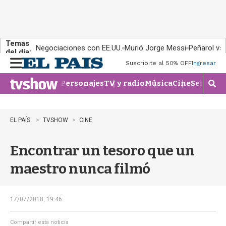
Temas
Negociaciones con EE.UU.
Murió Jorge Messi
Peñarol vs
del día:
Suscribite al 50% OFF
Ingresar
M
e
Personajes
TV y radio
Música
Cine
Series
Te
n
M
u
o
s
t
EL PAÍS
TVSHOW
CINE
r
a
Encontrar un tesoro que un
r
b
maestro nunca filmó
�
s
q
u
17/07/2018, 19:46
e
d
Compartir esta noticia