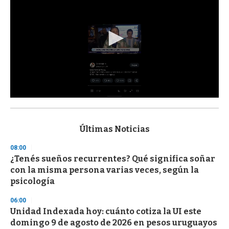
0
s
e
c
Últimas Noticias
o
n
08:00
d
¿Tenés sueños recurrentes? Qué significa soñar
s
o
con la misma persona varias veces, según la
f
psicología
3
3
s
06:00
e
Unidad Indexada hoy: cuánto cotiza la UI este
c
domingo 9 de agosto de 2026 en pesos uruguayos
o