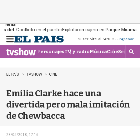
Tema
s del
Conflicto en el puerto
Explotaron cajero en Parque Miramar
día:
Suscribite al 50% OFF
Ingresar
M
e
Personajes
TV y radio
Música
Cine
Series
Te
n
M
u
o
s
t
EL PAÍS
TVSHOW
CINE
r
a
Emilia Clarke hace una
r
b
divertida pero mala imitación
�
s
de Chewbacca
q
u
e
d
23/05/2018, 17:16