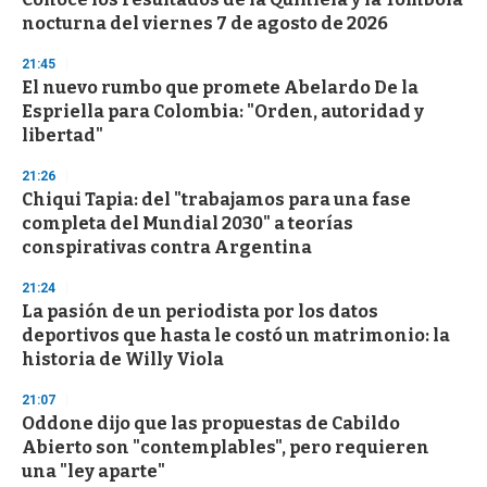
c
nocturna del viernes 7 de agosto de 2026
o
n
d
21:45
s
El nuevo rumbo que promete Abelardo De la
Espriella para Colombia: "Orden, autoridad y
libertad"
21:26
Chiqui Tapia: del "trabajamos para una fase
completa del Mundial 2030" a teorías
conspirativas contra Argentina
21:24
La pasión de un periodista por los datos
deportivos que hasta le costó un matrimonio: la
historia de Willy Viola
21:07
Oddone dijo que las propuestas de Cabildo
Abierto son "contemplables", pero requieren
una "ley aparte"