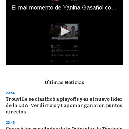
El mal momento de Yanina Gasañol con un hincha argentino en "Subrayado"
0
s
e
c
Últimas Noticias
o
n
23:54
d
Trouville se clasificó a playoffs y es el nuevo líder
s
o
de la LDA; Verdirrojo y Lagomar ganaron puntos
f
directos
3
3
s
23:45
e
Conocé los resultados de la Quiniela y la Tómbola