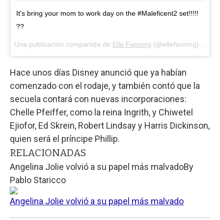
It's bring your mom to work day on the #Maleficent2 set!!!!!
??
Una publicación compartida de
Elle Fanning
(@ellefanning) el
29 
Hace unos días Disney anunció que ya habían
comenzado con el rodaje, y también contó que la
secuela contará con nuevas incorporaciones:
Chelle Pfeiffer, como la reina Ingrith, y Chiwetel
Ejiofor, Ed Skrein, Robert Lindsay y Harris Dickinson,
quien será el príncipe Phillip.
RELACIONADAS
Angelina Jolie volvió a su papel más malvado
By
Pablo Staricco
Angelina Jolie volvió a su papel más malvado