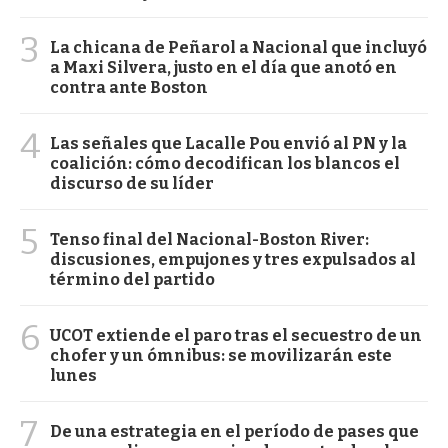
3
La chicana de Peñarol a Nacional que incluyó
a Maxi Silvera, justo en el día que anotó en
contra ante Boston
4
Las señales que Lacalle Pou envió al PN y la
coalición: cómo decodifican los blancos el
discurso de su líder
5
Tenso final del Nacional-Boston River:
discusiones, empujones y tres expulsados al
término del partido
6
UCOT extiende el paro tras el secuestro de un
chofer y un ómnibus: se movilizarán este
lunes
7
De una estrategia en el período de pases que