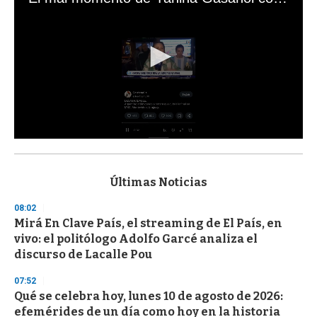
0
s
e
c
Últimas Noticias
o
n
08:02
d
Mirá En Clave País, el streaming de El País, en
s
o
vivo: el politólogo Adolfo Garcé analiza el
f
discurso de Lacalle Pou
3
3
s
07:52
e
Qué se celebra hoy, lunes 10 de agosto de 2026:
c
efemérides de un día como hoy en la historia
o