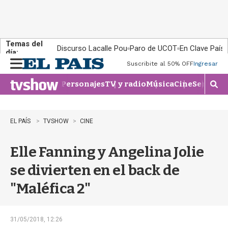
Temas del
Discurso Lacalle Pou
Paro de UCOT
En Clave País
día:
Suscribite al 50% OFF
Ingresar
M
e
Personajes
TV y radio
Música
Cine
Series
Te
n
M
u
o
s
t
EL PAÍS
TVSHOW
CINE
r
a
Elle Fanning y Angelina Jolie
r
b
se divierten en el back de
�
s
"Maléfica 2"
q
u
e
d
31/05/2018, 12:26