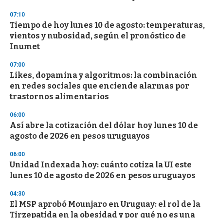
n
d
07:10
s
Tiempo de hoy lunes 10 de agosto: temperaturas,
vientos y nubosidad, según el pronóstico de
Inumet
07:00
Likes, dopamina y algoritmos: la combinación
en redes sociales que enciende alarmas por
trastornos alimentarios
06:00
Así abre la cotización del dólar hoy lunes 10 de
agosto de 2026 en pesos uruguayos
06:00
Unidad Indexada hoy: cuánto cotiza la UI este
lunes 10 de agosto de 2026 en pesos uruguayos
04:30
El MSP aprobó Mounjaro en Uruguay: el rol de la
Tirzepatida en la obesidad y por qué no es una