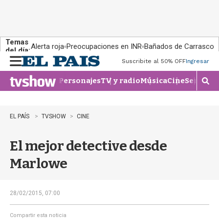
Temas
Alerta roja
Preocupaciones en INR
Bañados de Carrasco
del día:
Suscribite al 50% OFF
Ingresar
M
e
Personajes
TV y radio
Música
Cine
Series
Te
n
M
u
o
s
t
EL PAÍS
TVSHOW
CINE
r
a
El mejor detective desde
r
b
Marlowe
�
s
q
u
28/02/2015, 07:00
e
d
Compartir esta noticia