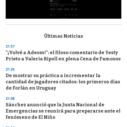
0
s
e
c
Últimas Noticias
o
n
21:57
d
"¡Volvé a Adeom!": el filoso comentario de Yesty
s
o
Prieto a Valeria Ripoll en plena Cena de Famosos
f
3
21:26
3
s
De mostrar su práctica a incrementar la
e
cantidad de jugadores citados: los primeros días
c
de Forlán en Uruguay
o
n
d
21:08
s
Sánchez anunció que la Junta Nacional de
Emergencias se reunirá para prepararse ante el
fenómeno de El Niño