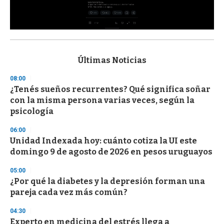
0
s
e
c
Últimas Noticias
o
n
08:00
d
¿Tenés sueños recurrentes? Qué significa soñar
s
o
con la misma persona varias veces, según la
f
psicología
3
3
s
06:00
e
Unidad Indexada hoy: cuánto cotiza la UI este
c
domingo 9 de agosto de 2026 en pesos uruguayos
o
n
d
05:00
s
¿Por qué la diabetes y la depresión forman una
pareja cada vez más común?
04:30
Experto en medicina del estrés llega a