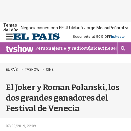
Temas
Negociaciones con EE.UU.
Murió Jorge Messi
Peñarol vs
del día:
Suscribite al 50% OFF
Ingresar
M
e
Personajes
TV y radio
Música
Cine
Series
Te
n
M
u
o
s
t
EL PAÍS
TVSHOW
CINE
r
a
El Joker y Roman Polanski, los
r
b
dos grandes ganadores del
�
s
Festival de Venecia
q
u
e
d
07/09/2019, 22:09