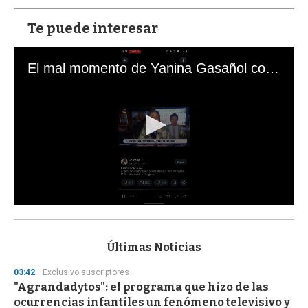
Te puede interesar
El mal momento de Yanina Gasañol con un hincha argentino en "Subrayado"
0
s
e
c
Últimas Noticias
o
n
03:42
Exclusivo suscriptores
d
"Agrandadytos": el programa que hizo de las
s
o
ocurrencias infantiles un fenómeno televisivo y