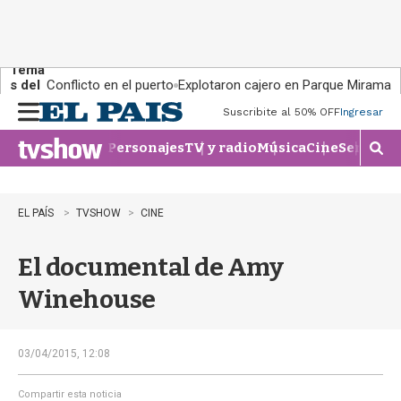
Tema
s del
Conflicto en el puerto
Explotaron cajero en Parque Miramar
día:
Suscribite al 50% OFF
Ingresar
M
e
Personajes
TV y radio
Música
Cine
Series
Te
n
M
u
o
s
t
EL PAÍS
TVSHOW
CINE
r
a
El documental de Amy
r
b
Winehouse
�
s
q
u
03/04/2015, 12:08
e
d
Compartir esta noticia