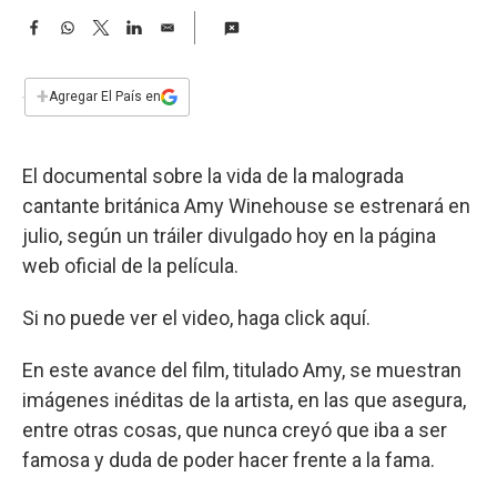
a
F
W
T
L
E
a
h
w
i
m
c
a
i
n
a
e
t
t
k
i
+
Agregar El País en
b
s
t
e
l
o
A
e
d
o
p
r
I
El documental sobre la vida de la malograda
k
p
n
cantante británica Amy Winehouse se estrenará en
julio, según un tráiler divulgado hoy en la página
web oficial de la película.
Si no puede ver el video, haga click aquí.
En este avance del film, titulado Amy, se muestran
imágenes inéditas de la artista, en las que asegura,
entre otras cosas, que nunca creyó que iba a ser
famosa y duda de poder hacer frente a la fama.