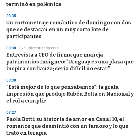
f
terminó en polémica
3
3
s
03:35
e
Un cortometraje romántico de domingo con dos
c
que se destacan en un muy corto lote de
o
n
participantes
d
s
03:30
Exclusivo suscriptores
Entrevista a CEO de firma que maneja
patrimonios Insigneo: "Uruguay es una plaza que
inspira confianza; sería difícil no estar"
03:30
"Está mejor de lo que pensábamos": la grata
impresión que produjo Rubén Botta en Nacional y
el rol a cumplir
03:27
Paola Botti: su historia de amor en Canal 10, el
romance que desmintió con un famoso y lo que
trató en terapia