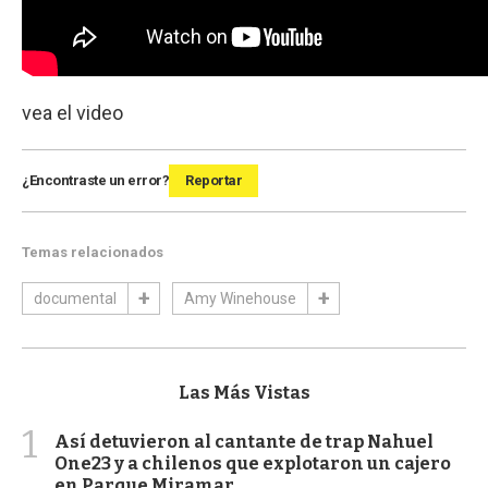
vea el video
¿Encontraste un error?
Reportar
Temas relacionados
documental
Amy Winehouse
Las Más Vistas
1
Así detuvieron al cantante de trap Nahuel
One23 y a chilenos que explotaron un cajero
en Parque Miramar