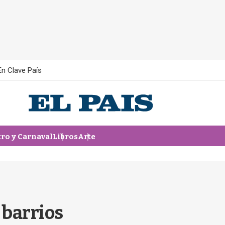
En Clave País
tro y Carnaval
Libros
Arte
s barrios