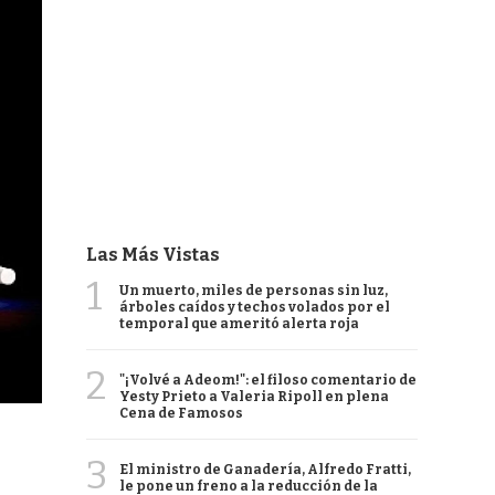
Las Más Vistas
1
Un muerto, miles de personas sin luz,
árboles caídos y techos volados por el
temporal que ameritó alerta roja
2
"¡Volvé a Adeom!": el filoso comentario de
Yesty Prieto a Valeria Ripoll en plena
Cena de Famosos
3
El ministro de Ganadería, Alfredo Fratti,
le pone un freno a la reducción de la