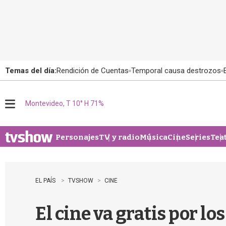
Temas del día:
Rendición de Cuentas
Temporal causa destrozos
Montevideo, T 10° H 71%
M
e
n
u
Personajes
TV y radio
Música
Cine
Series
Tea
EL PAÍS
TVSHOW
CINE
El cine va gratis por lo