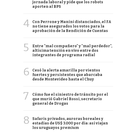
jornada laboral y pide que los robots
aporten al BPS
4
Con Perrone y Manini distanciados, el FA
no tiene asegurados los votos para la
aprobación de la Rendición de Cuentas
5
Entre "mal compañero" y "mal perdedor",
altísima tensión en vivo entre dos
integrantes de programa radial
6
Cesó la alerta amarilla por vientos
fuertes y persistentes que abarcaba
desde Montevideo hasta el Chuy
7
Cómo fue el siniestro de tránsito por el
que murió Gabriel Rossi, secretario
general de Drogas
8
Safaris privados, auroras boreales y
estadías de US$ 3.000 por día: así viajan
los uruguayos premium