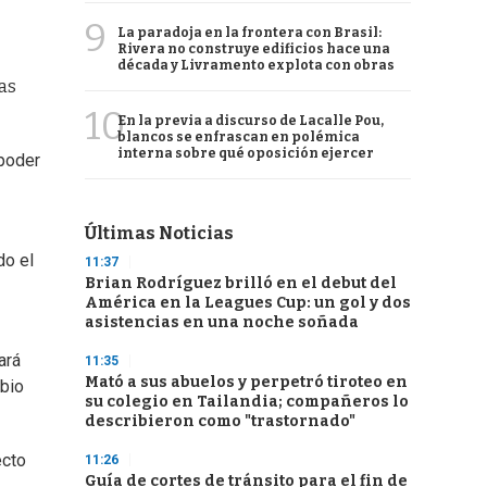
9
La paradoja en la frontera con Brasil:
Rivera no construye edificios hace una
década y Livramento explota con obras
as
10
En la previa a discurso de Lacalle Pou,
blancos se enfrascan en polémica
interna sobre qué oposición ejercer
 poder
Últimas Noticias
do el
11:37
Brian Rodríguez brilló en el debut del
América en la Leagues Cup: un gol y dos
asistencias en una noche soñada
ará
11:35
Mató a sus abuelos y perpetró tiroteo en
mbio
su colegio en Tailandia; compañeros lo
describieron como "trastornado"
ecto
11:26
Guía de cortes de tránsito para el fin de