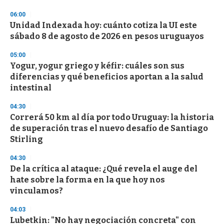
d
s
06:00
Unidad Indexada hoy: cuánto cotiza la UI este
sábado 8 de agosto de 2026 en pesos uruguayos
05:00
Yogur, yogur griego y kéfir: cuáles son sus
diferencias y qué beneficios aportan a la salud
intestinal
04:30
Correrá 50 km al día por todo Uruguay: la historia
de superación tras el nuevo desafío de Santiago
Stirling
04:30
De la crítica al ataque: ¿Qué revela el auge del
hate sobre la forma en la que hoy nos
vinculamos?
04:03
Lubetkin: "No hay negociación concreta" con