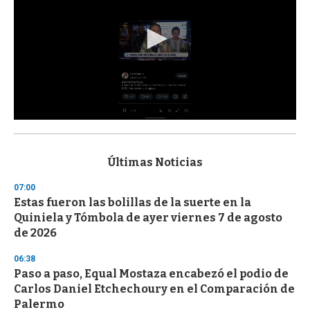
0
s
e
c
Últimas Noticias
o
n
07:00
d
Estas fueron las bolillas de la suerte en la
s
o
Quiniela y Tómbola de ayer viernes 7 de agosto
f
de 2026
3
3
s
06:38
e
Paso a paso, Equal Mostaza encabezó el podio de
c
Carlos Daniel Etchechoury en el Comparación de
o
n
Palermo