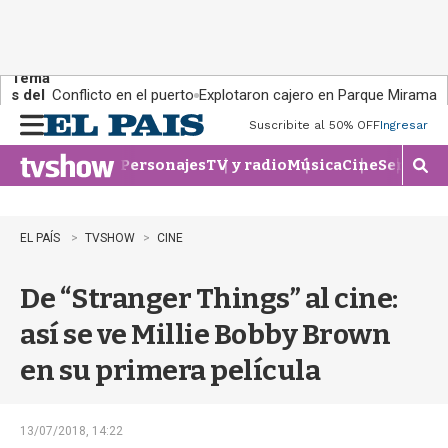
Tema
s del
Conflicto en el puerto
Explotaron cajero en Parque Miramar
día:
Suscribite al 50% OFF
Ingresar
M
e
Personajes
TV y radio
Música
Cine
Series
Te
n
M
u
o
s
t
EL PAÍS
TVSHOW
CINE
r
a
De “Stranger Things” al cine:
r
b
así se ve Millie Bobby Brown
�
s
en su primera película
q
u
e
d
13/07/2018, 14:22