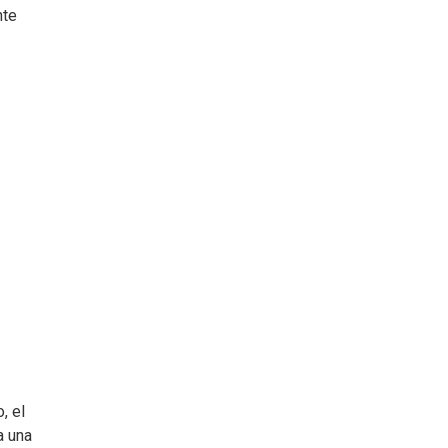
nte
, el
a una