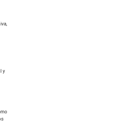
iva,
l y
como
os