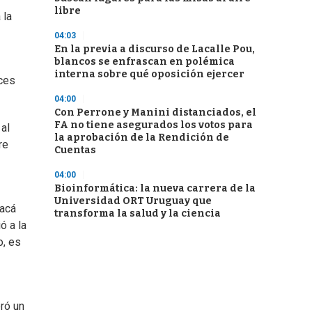
libre
 la
04:03
En la previa a discurso de Lacalle Pou,
blancos se enfrascan en polémica
interna sobre qué oposición ejercer
ices
04:00
Con Perrone y Manini distanciados, el
FA no tiene asegurados los votos para
al
la aprobación de la Rendición de
re
Cuentas
04:00
Bioinformática: la nueva carrera de la
Universidad ORT Uruguay que
 acá
transforma la salud y la ciencia
ó a la
o, es
ró un