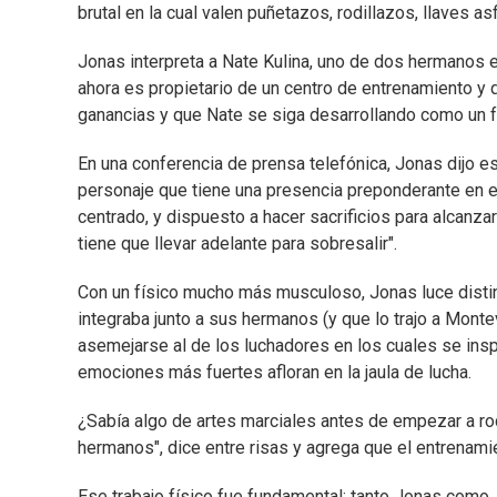
brutal en la cual valen puñetazos, rodillazos, llaves 
Jonas interpreta a Nate Kulina, uno de dos hermanos e
ahora es propietario de un centro de entrenamiento y 
ganancias y que Nate se siga desarrollando como un f
En una conferencia de prensa telefónica, Jonas dijo e
personaje que tiene una presencia preponderante en e
centrado, y dispuesto a hacer sacrificios para alcanza
tiene que llevar adelante para sobresalir".
Con un físico mucho más musculoso, Jonas luce disti
integraba junto a sus hermanos (y que lo trajo a Mont
asemejarse al de los luchadores en los cuales se inspi
emociones más fuertes afloran en la jaula de lucha.
¿Sabía algo de artes marciales antes de empezar a ro
hermanos", dice entre risas y agrega que el entrenamie
Ese trabajo físico fue fundamental: tanto Jonas como J