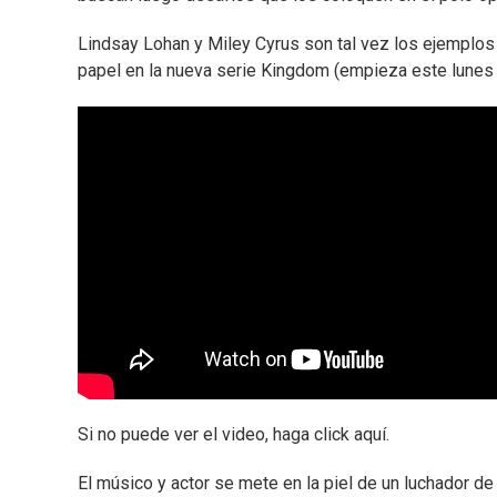
Lindsay Lohan y Miley Cyrus son tal vez los ejemplo
papel en la nueva serie Kingdom (empieza este lunes 
Si no puede ver el video, haga click aquí.
El músico y actor se mete en la piel de un luchador de