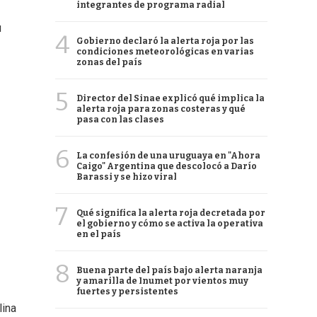
integrantes de programa radial
u
4
Gobierno declaró la alerta roja por las
condiciones meteorológicas en varias
zonas del país
5
Director del Sinae explicó qué implica la
alerta roja para zonas costeras y qué
pasa con las clases
6
La confesión de una uruguaya en "Ahora
Caigo" Argentina que descolocó a Darío
Barassi y se hizo viral
7
Qué significa la alerta roja decretada por
el gobierno y cómo se activa la operativa
en el país
8
Buena parte del país bajo alerta naranja
y amarilla de Inumet por vientos muy
fuertes y persistentes
lina