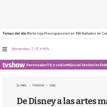
Temas del día:
Alerta roja
Preocupaciones en INR
Bañados de Ca
Montevideo, T 13° H 95%
M
e
n
u
Personajes
TV y radio
Música
Cine
Series
Tea
EL PAÍS
TVSHOW
CINE
De Disney a las artes m