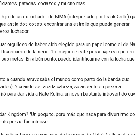
asfixiantes, patadas, codazos y mucho más.
 hijo de un ex luchador de MMA (interpretado por Frank Grillo) q
que ansía dos cosas: encontrar una estrella que pueda generar
eroz luchador.
star orgulloso de haber sido elegido para un papel como el de Na
l transcurso de la serie. "Lo mejor de este personaje es que es
r sus metas. En algún punto, puedo identificarme con la lucha que
nto a cuando atravesaba el mundo como parte de la banda que
evideo). Y cuando se rapa la cabeza, su aspecto empieza a
ró para dar vida a Nate Kulina, un joven bastante introvertido cu
dar Kingdom? "Un poquito, pero más que nada para divertirme c
nto previo fue intenso.
onathan Tucker (quien hace de hermano de Nate), Grillo y el otro