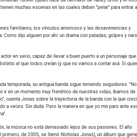
tienen muchas escenas en las cuales deben "pelar" para entrar a
iones familiares, los vínculos amorosos y las desavenencias y
ia. Como dijo alguien por ahí: un drama con patadas, golpes y nar
tor en serio, capaz de llevar a buen puerto a un personaje que 
istinto al que todos creían (y que no vamos a contar acá. Si quie
nda temporada, su antigua banda sigue teniendo seguidores. "No
ó ir en un momento muy frenético de nuestras vidas, íbamos de
", cuenta Jonas sobre la trayectoria de la banda con la que creci
ado a veces. Sin duda. Pero la manera en que yo me paro ante es
a".
n, la música no está demasiado lejos de sus pasiones. El año
l primero, de 2005, se llamó Nicholas Jonas), un álbum que gene