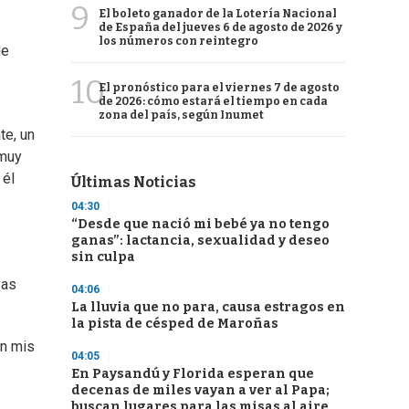
9
El boleto ganador de la Lotería Nacional
de España del jueves 6 de agosto de 2026 y
los números con reintegro
ue
10
El pronóstico para el viernes 7 de agosto
de 2026: cómo estará el tiempo en cada
zona del país, según Inumet
te, un
 muy
 él
Últimas Noticias
04:30
“Desde que nació mi bebé ya no tengo
ganas”: lactancia, sexualidad y deseo
sin culpa
yas
04:06
La lluvia que no para, causa estragos en
la pista de césped de Maroñas
on mis
04:05
En Paysandú y Florida esperan que
decenas de miles vayan a ver al Papa;
buscan lugares para las misas al aire