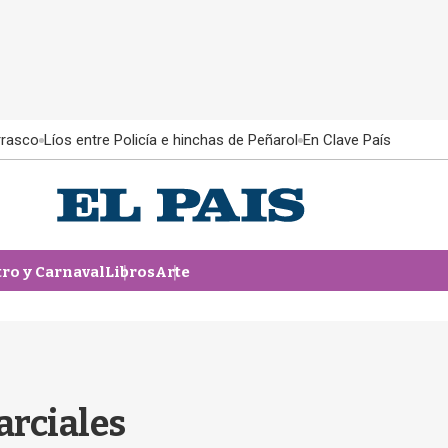
rrasco
Líos entre Policía e hinchas de Peñarol
En Clave País
tro y Carnaval
Libros
Arte
arciales