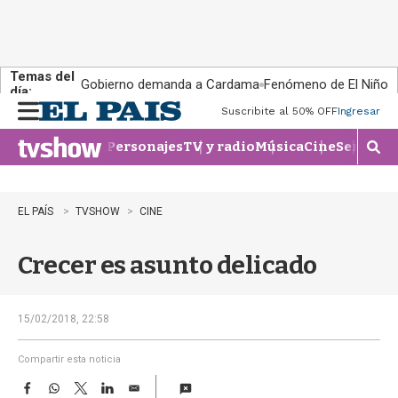
Temas del
Gobierno demanda a Cardama
Fenómeno de El Niño
día:
Suscribite al 50% OFF
Ingresar
M
e
Personajes
TV y radio
Música
Cine
Series
Te
n
M
u
o
s
t
EL PAÍS
TVSHOW
CINE
r
a
Crecer es asunto delicado
r
b
�
s
15/02/2018, 22:58
q
u
Compartir esta noticia
e
F
W
T
L
E
d