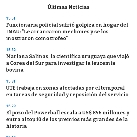
e
c
Últimas Noticias
o
n
15:51
d
Funcionaria policial sufrió golpiza en hogar del
s
o
INAU: "Le arrancaron mechones y se los
f
mostraron como trofeo"
3
3
s
15:32
e
Mariana Salinas, la científica uruguaya que viajó
c
a Corea del Sur para investigar la leucemia
o
n
bovina
d
s
15:31
UTE trabaja en zonas afectadas por el temporal
en tareas de seguridad y reposición del servicio
15:29
El pozo del Powerball escala a US$ 856 millones y
entra al top 10 de los premios más grandes de la
historia