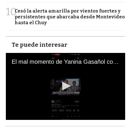
10
Cesó la alerta amarilla por vientos fuertes y
persistentes que abarcaba desde Montevideo
hasta el Chuy
Te puede interesar
El mal momento de Yanina Gasañol con un hincha argentino en "Subrayado"
0
s