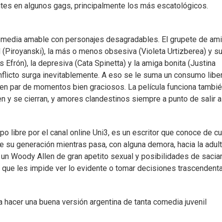
entes en algunos gags, principalmente los más escatológicos.
comedia amable con personajes desagradables. El grupete de am
l (Piroyanski), la más o menos obsesiva (Violeta Urtizberea) y s
és Efrón), la depresiva (Cata Spinetta) y la amiga bonita (Justina
nflicto surga inevitablemente. A eso se le suma un consumo libe
en par de momentos bien graciosos. La película funciona tambi
y se cierran, y amores clandestinos siempre a punto de salir a
 libre por el canal online Uni3, es un escritor que conoce de cu
e su generación mientras pasa, con alguna demora, hacia la adult
 un Woody Allen de gran apetito sexual y posibilidades de saciar
 que les impide ver lo evidente o tomar decisiones trascendenta
 hacer una buena versión argentina de tanta comedia juvenil