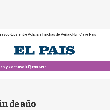
rrasco
Líos entre Policía e hinchas de Peñarol
En Clave País
tro y Carnaval
Libros
Arte
in de año