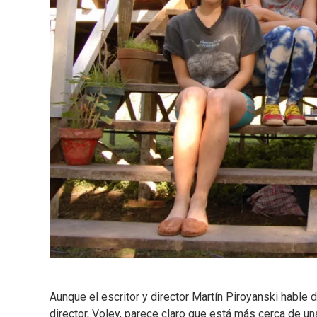
Aunque el escritor y director Martín Piroyanski hable
director, Voley, parece claro que está más cerca de u