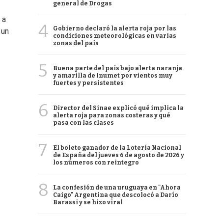
general de Drogas
 a
4
Gobierno declaró la alerta roja por las
 un
condiciones meteorológicas en varias
zonas del país
5
Buena parte del país bajo alerta naranja
y amarilla de Inumet por vientos muy
fuertes y persistentes
6
Director del Sinae explicó qué implica la
alerta roja para zonas costeras y qué
pasa con las clases
7
El boleto ganador de la Lotería Nacional
de España del jueves 6 de agosto de 2026 y
los números con reintegro
8
La confesión de una uruguaya en "Ahora
Caigo" Argentina que descolocó a Darío
Barassi y se hizo viral