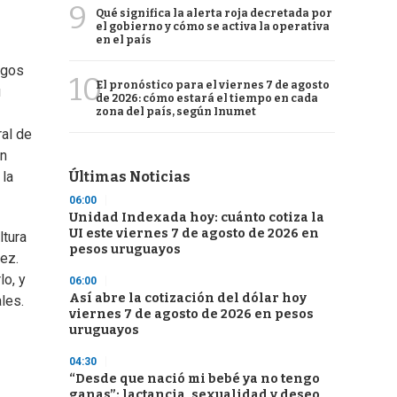
9
Qué significa la alerta roja decretada por
el gobierno y cómo se activa la operativa
en el país
igos
10
El pronóstico para el viernes 7 de agosto
u
de 2026: cómo estará el tiempo en cada
zona del país, según Inumet
ral de
én
Últimas Noticias
 la
06:00
Unidad Indexada hoy: cuánto cotiza la
UI este viernes 7 de agosto de 2026 en
ltura
pesos uruguayos
ez.
lo, y
06:00
Así abre la cotización del dólar hoy
les.
viernes 7 de agosto de 2026 en pesos
uruguayos
04:30
“Desde que nació mi bebé ya no tengo
ganas”: lactancia, sexualidad y deseo