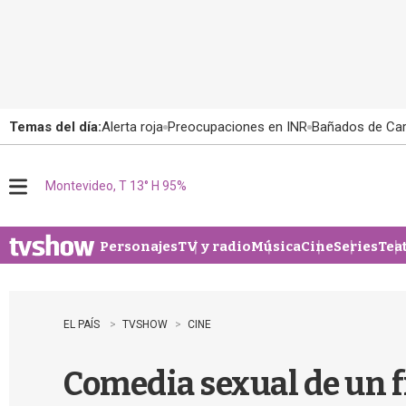
Temas del día:
Alerta roja
Preocupaciones en INR
Bañados de Ca
Montevideo, T 13° H 95%
M
e
n
u
Personajes
TV y radio
Música
Cine
Series
Tea
EL PAÍS
TVSHOW
CINE
Comedia sexual de un f