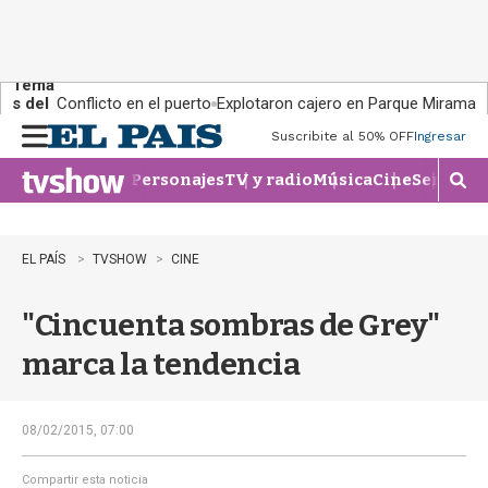
Tema
s del
Conflicto en el puerto
Explotaron cajero en Parque Miramar
día:
Suscribite al 50% OFF
Ingresar
M
e
Personajes
TV y radio
Música
Cine
Series
Te
n
M
u
o
s
t
EL PAÍS
TVSHOW
CINE
r
a
"Cincuenta sombras de Grey"
r
b
marca la tendencia
�
s
q
u
08/02/2015, 07:00
e
d
Compartir esta noticia