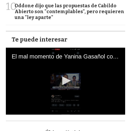
10
Oddone dijo que las propuestas de Cabildo
Abierto son "contemplables", pero requieren
una "ley aparte"
Te puede interesar
El mal momento de Yanina Gasañol con un hincha argentino en "Subrayado"
0
s
e
c