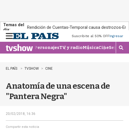
Temas del
Rendición de Cuentas
Temporal causa destrozos
En 
día:
Suscribite al 50% OFF
Ingresar
M
e
Personajes
TV y radio
Música
Cine
Series
Te
n
M
u
o
s
t
EL PAÍS
TVSHOW
CINE
r
a
Anatomía de una escena de
r
b
"Pantera Negra"
�
s
q
u
20/02/2018, 16:36
e
d
Compartir esta noticia