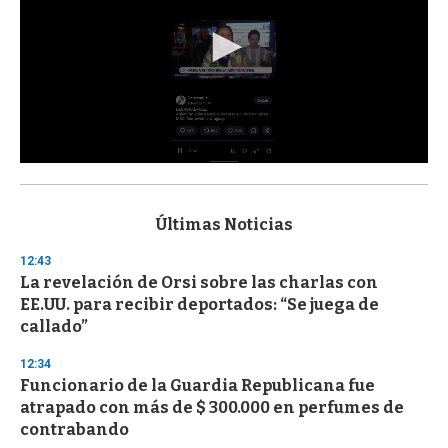
0
s
e
c
Últimas Noticias
o
n
12:43
d
La revelación de Orsi sobre las charlas con
s
o
EE.UU. para recibir deportados: “Se juega de
f
callado”
3
3
s
12:34
e
Funcionario de la Guardia Republicana fue
c
atrapado con más de $ 300.000 en perfumes de
o
n
contrabando
d