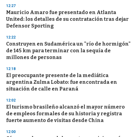
s
12:27
Mauricio Amaro fue presentado en Atlanta
United: los detalles de su contratación tras dejar
Defensor Sporting
12:22
Construyen en Sudamérica un "río de hormigón"
de 145 km para terminar con la sequía de
millones de personas
12:18
El preocupante presente de la mediática
argentina Zulma Lobato: fue encontrada en
situación de calle en Paraná
12:02
El turismo brasileño alcanzó el mayor número
de empleos formales de su historia y registra
fuerte aumento de visitas desde China
12:00