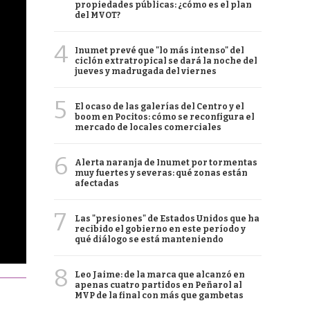
propiedades públicas: ¿cómo es el plan
del MVOT?
4
Inumet prevé que "lo más intenso" del
ciclón extratropical se dará la noche del
jueves y madrugada del viernes
5
El ocaso de las galerías del Centro y el
boom en Pocitos: cómo se reconfigura el
mercado de locales comerciales
6
Alerta naranja de Inumet por tormentas
muy fuertes y severas: qué zonas están
afectadas
7
Las "presiones" de Estados Unidos que ha
recibido el gobierno en este período y
qué diálogo se está manteniendo
8
Leo Jaime: de la marca que alcanzó en
apenas cuatro partidos en Peñarol al
MVP de la final con más que gambetas