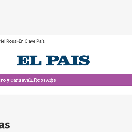
iel Rossi
En Clave País
tro y Carnaval
Libros
Arte
as