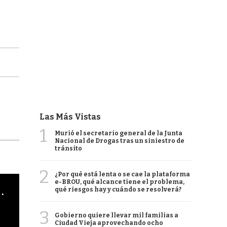
Las Más Vistas
1
Murió el secretario general de la Junta
Nacional de Drogas tras un siniestro de
tránsito
2
¿Por qué está lenta o se cae la plataforma
e-BROU, qué alcance tiene el problema,
cha argentino en "Subrayado"
qué riesgos hay y cuándo se resolverá?
3
Gobierno quiere llevar mil familias a
Ciudad Vieja aprovechando ocho