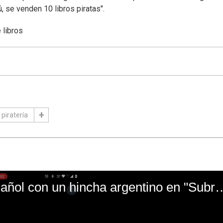
 se venden 10 libros piratas".
 libros
piratería
El mal momento de Yanina Gasañol con un hin