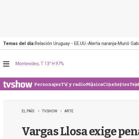
Temas del día:
Relación Uruguay - EE.UU.
Alerta naranja
Murió Gabr
Montevideo, T 13° H 97%
M
e
n
u
Personajes
TV y radio
Música
Cine
Series
Tea
EL PAÍS
TVSHOW
ARTE
Vargas Llosa exige pen