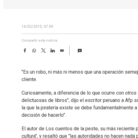
16/02/2015, 07:00
Compartir esta noticia
F
W
T
L
E
a
h
w
i
m
c
a
i
n
a
e
t
t
k
i
"Es un robo, ni más ni menos que una operación semejan
b
s
t
e
l
o
A
e
d
cliente.
o
p
r
I
k
p
n
Curiosamente, a diferencia de lo que ocurre con otros 
delictuosas de libros", dijo el escritor peruano a Afp s
la que la piratería existe se debe fundamentalmente a 
decisión de hacerlo".
El autor de Los cuentos de la peste, su más reciente pie
cultura", y resaltó que "las autoridades no hacen nada 