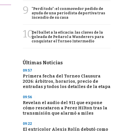
9
"Perdí todo": el conmovedor pedido de
ayuda de una periodista deportiva tras
incendio de su casa
10
Del ballet a la eficacia: las claves de la
goleada de Peñarol a Wanderers para
conquistar el Torneo Intermedio
Últimas Noticias
09:57
Primera fecha del Torneo Clausura
2026: árbitros, horarios, precio de
entradas y todos los detalles de la etapa
09:56
Revelan el audio del 911 que expone
cómo rescataron a Perez Hilton tras la
transmisión que alarmó a miles
09:22
El extricolor Alexis Rolín debutó como