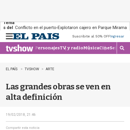
Tema
s del
Conflicto en el puerto
Explotaron cajero en Parque Miramar
día:
Suscribite al 50% OFF
Ingresar
M
e
Personajes
TV y radio
Música
Cine
Series
Te
n
M
u
o
s
t
EL PAÍS
TVSHOW
ARTE
r
a
Las grandes obras se ven en
r
b
alta definición
�
s
q
u
19/02/2018, 21:46
e
d
Compartir esta noticia