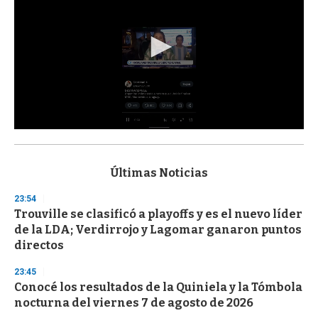
0
s
e
c
Últimas Noticias
o
n
23:54
d
Trouville se clasificó a playoffs y es el nuevo líder
s
o
de la LDA; Verdirrojo y Lagomar ganaron puntos
f
directos
3
3
s
23:45
e
Conocé los resultados de la Quiniela y la Tómbola
c
nocturna del viernes 7 de agosto de 2026
o
n