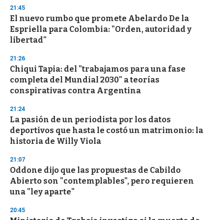
d
21:45
s
El nuevo rumbo que promete Abelardo De la
Espriella para Colombia: "Orden, autoridad y
libertad"
21:26
Chiqui Tapia: del "trabajamos para una fase
completa del Mundial 2030" a teorías
conspirativas contra Argentina
21:24
La pasión de un periodista por los datos
deportivos que hasta le costó un matrimonio: la
historia de Willy Viola
21:07
Oddone dijo que las propuestas de Cabildo
Abierto son "contemplables", pero requieren
una "ley aparte"
20:45