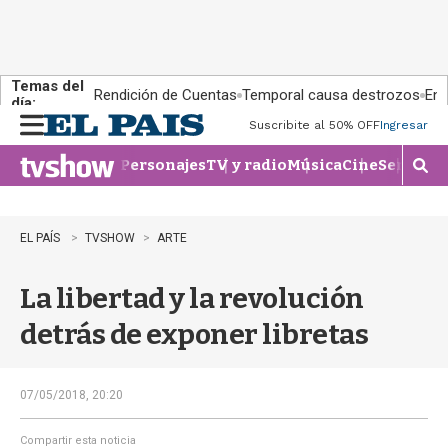
Temas del
Rendición de Cuentas
Temporal causa destrozos
En 
día:
Suscribite al 50% OFF
Ingresar
M
e
Personajes
TV y radio
Música
Cine
Series
Te
n
M
u
o
s
t
EL PAÍS
TVSHOW
ARTE
r
a
La libertad y la revolución
r
b
detrás de exponer libretas
�
s
q
u
07/05/2018, 20:20
e
d
Compartir esta noticia