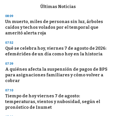
e
c
Últimas Noticias
o
n
08:09
d
Un muerto, miles de personas sin luz, árboles
s
o
caídos y techos volados por el temporal que
f
ameritó alerta roja
3
3
s
07:52
e
Qué se celebra hoy, viernes 7 de agosto de 2026:
c
efemérides de un día como hoy en la historia
o
n
d
07:39
s
A quiénes afecta la suspensión de pagos de BPS
para asignaciones familiares y cómo volver a
cobrar
07:10
Tiempo de hoy viernes 7 de agosto:
temperaturas, vientos y nubosidad, según el
pronóstico de Inumet