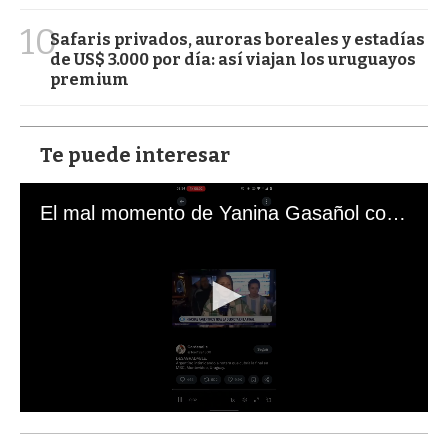
10
Safaris privados, auroras boreales y estadías
de US$ 3.000 por día: así viajan los uruguayos
premium
Te puede interesar
El mal momento de Yanina Gasañol con un hincha argentino en "Subrayado"
0
s