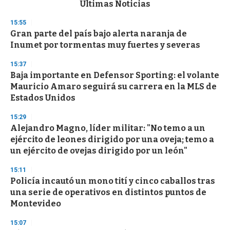
c
Últimas Noticias
o
n
15:55
d
Gran parte del país bajo alerta naranja de
s
o
Inumet por tormentas muy fuertes y severas
f
3
15:37
3
s
Baja importante en Defensor Sporting: el volante
e
Mauricio Amaro seguirá su carrera en la MLS de
c
Estados Unidos
o
n
d
15:29
s
Alejandro Magno, líder militar: "No temo a un
ejército de leones dirigido por una oveja; temo a
un ejército de ovejas dirigido por un león"
15:11
Policía incautó un mono tití y cinco caballos tras
una serie de operativos en distintos puntos de
Montevideo
15:07