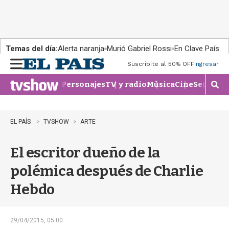
Temas del día:
Alerta naranja
Murió Gabriel Rossi
En Clave País
Suscribite al 50% OFF
Ingresar
M
e
Personajes
TV y radio
Música
Cine
Series
Te
n
M
u
o
s
t
EL PAÍS
TVSHOW
ARTE
r
a
El escritor dueño de la
r
b
polémica después de Charlie
�
s
Hebdo
q
u
e
d
29/04/2015, 05:00