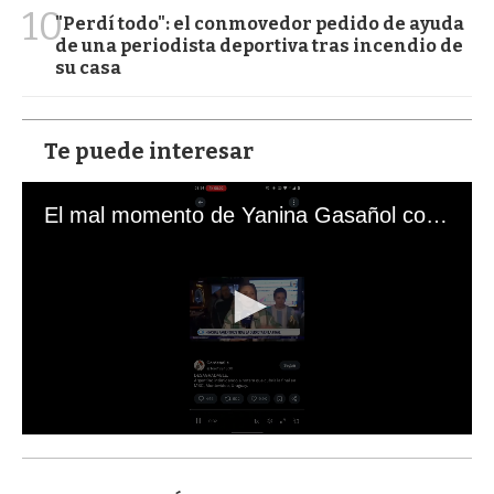
10
"Perdí todo": el conmovedor pedido de ayuda
de una periodista deportiva tras incendio de
su casa
Te puede interesar
El mal momento de Yanina Gasañol con un hincha argentino en "Subrayado"
0
s
e