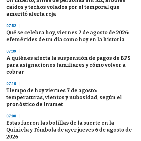
Un muerto, miles de personas sin luz, árboles
c
caídos y techos volados por el temporal que
o
n
ameritó alerta roja
d
s
07:52
Qué se celebra hoy, viernes 7 de agosto de 2026:
efemérides de un día como hoy en la historia
07:39
A quiénes afecta la suspensión de pagos de BPS
para asignaciones familiares y cómo volver a
cobrar
07:10
Tiempo de hoy viernes 7 de agosto:
temperaturas, vientos y nubosidad, según el
pronóstico de Inumet
07:00
Estas fueron las bolillas de la suerte en la
Quiniela y Tómbola de ayer jueves 6 de agosto de
2026