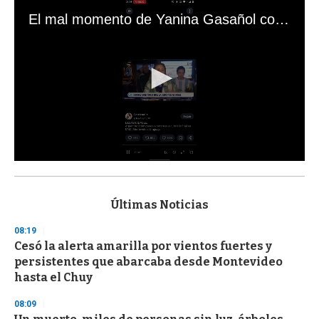
El mal momento de Yanina Gasañol con un hincha argentino en "Subrayado"
0
s
e
c
Últimas Noticias
o
n
08:19
d
Cesó la alerta amarilla por vientos fuertes y
s
o
persistentes que abarcaba desde Montevideo
f
hasta el Chuy
3
3
s
08:09
e