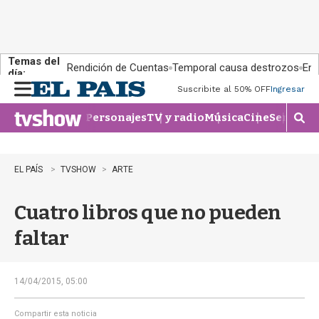
Temas del
Rendición de Cuentas
Temporal causa destrozos
En 
día:
Suscribite al 50% OFF
Ingresar
M
e
Personajes
TV y radio
Música
Cine
Series
Te
n
M
u
o
s
t
EL PAÍS
TVSHOW
ARTE
r
a
Cuatro libros que no pueden
r
b
faltar
�
s
q
u
14/04/2015, 05:00
e
d
Compartir esta noticia