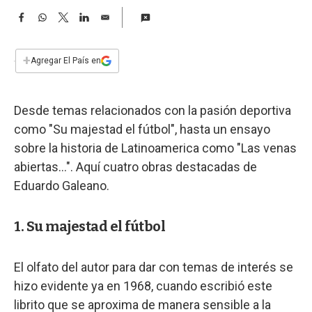
a
F
W
T
L
E
a
h
w
i
m
c
a
i
n
a
e
t
t
k
i
+
Agregar El País en
b
s
t
e
l
o
A
e
d
o
p
r
I
Desde temas relacionados con la pasión deportiva
k
p
n
como "Su majestad el fútbol", hasta un ensayo
sobre la historia de Latinoamerica como "Las venas
abiertas...". Aquí cuatro obras destacadas de
Eduardo Galeano.
1. Su majestad el fútbol
El olfato del autor para dar con temas de interés se
hizo evidente ya en 1968, cuando escribió este
librito que se aproxima de manera sensible a la