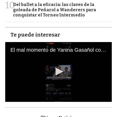
10
Del ballet a la eficacia: las claves de la
goleada de Peñarol a Wanderers para
conquistar el Torneo Intermedio
Te puede interesar
El mal momento de Yanina Gasañol con un hincha argentino en "Subrayado"
0
s
e
c