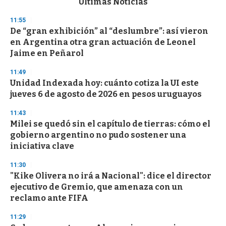
Últimas Noticias
o
n
11:55
d
De “gran exhibición” al “deslumbre”: así vieron
s
o
en Argentina otra gran actuación de Leonel
f
Jaime en Peñarol
3
3
s
11:49
e
Unidad Indexada hoy: cuánto cotiza la UI este
c
jueves 6 de agosto de 2026 en pesos uruguayos
o
n
d
11:43
s
Milei se quedó sin el capítulo de tierras: cómo el
gobierno argentino no pudo sostener una
iniciativa clave
11:30
"Kike Olivera no irá a Nacional": dice el director
ejecutivo de Gremio, que amenaza con un
reclamo ante FIFA
11:29