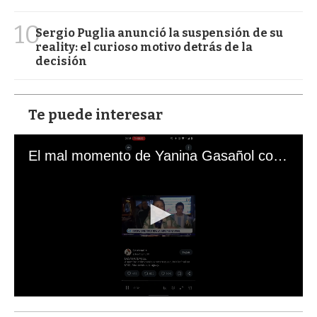
10
Sergio Puglia anunció la suspensión de su
reality: el curioso motivo detrás de la
decisión
Te puede interesar
El mal momento de Yanina Gasañol con un hincha argentino en "Subrayado"
0
s