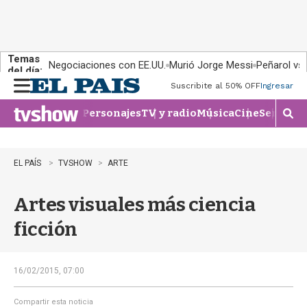
Temas
Negociaciones con EE.UU.
Murió Jorge Messi
Peñarol vs
del día:
Suscribite al 50% OFF
Ingresar
M
e
Personajes
TV y radio
Música
Cine
Series
Te
n
M
u
o
s
t
EL PAÍS
TVSHOW
ARTE
r
a
Artes visuales más ciencia
r
b
ficción
�
s
q
u
16/02/2015, 07:00
e
d
Compartir esta noticia