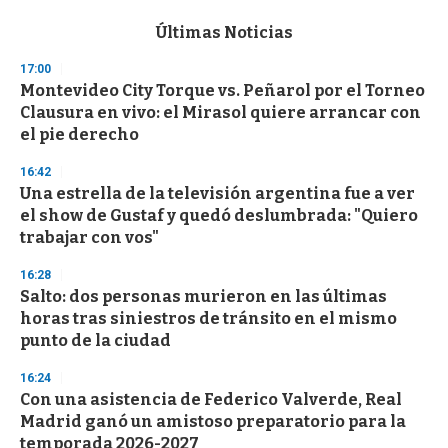
e
c
Últimas Noticias
o
n
17:00
d
Montevideo City Torque vs. Peñarol por el Torneo
s
o
Clausura en vivo: el Mirasol quiere arrancar con
f
el pie derecho
3
3
s
16:42
e
Una estrella de la televisión argentina fue a ver
c
el show de Gustaf y quedó deslumbrada: "Quiero
o
n
trabajar con vos"
d
s
16:28
Salto: dos personas murieron en las últimas
horas tras siniestros de tránsito en el mismo
punto de la ciudad
16:24
Con una asistencia de Federico Valverde, Real
Madrid ganó un amistoso preparatorio para la
temporada 2026-2027