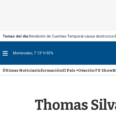
Temas del día:
Rendición de Cuentas
Temporal causa destrozos
M
Montevideo, T 13° H 95%
e
n
u
Últimas Noticias
Información
El País +
Ovación
TV Show
B
Thomas Silva