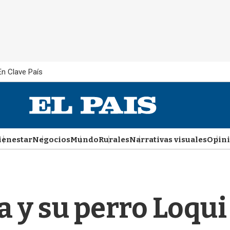
En Clave País
ienestar
Negocios
Mundo
Rurales
Narrativas visuales
Opin
 y su perro Loqui 