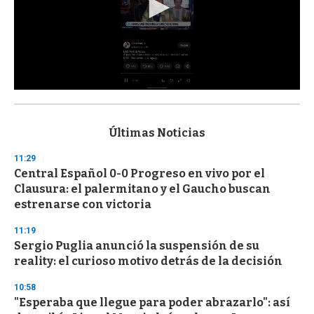
0
s
e
c
Últimas Noticias
o
n
11:29
d
Central Español 0-0 Progreso en vivo por el
s
o
Clausura: el palermitano y el Gaucho buscan
f
estrenarse con victoria
3
3
s
11:19
e
Sergio Puglia anunció la suspensión de su
c
reality: el curioso motivo detrás de la decisión
o
n
d
10:58
s
"Esperaba que llegue para poder abrazarlo": así