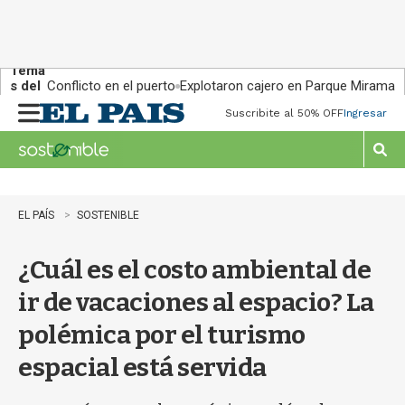
Tema
s del
Conflicto en el puerto
Explotaron cajero en Parque Miramar
día:
Suscribite al 50% OFF
Ingresar
M
e
n
M
u
o
s
t
EL PAÍS
SOSTENIBLE
r
a
¿Cuál es el costo ambiental de
r
b
ir de vacaciones al espacio? La
�
s
polémica por el turismo
q
u
espacial está servida
e
d