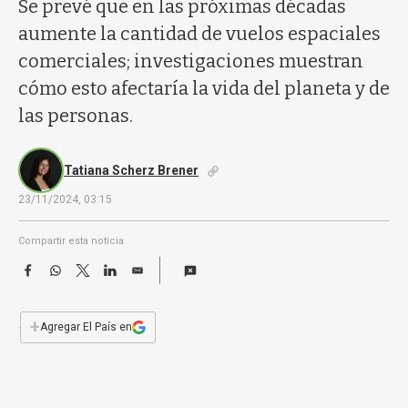
a
Se prevé que en las próximas décadas
aumente la cantidad de vuelos espaciales
comerciales; investigaciones muestran
cómo esto afectaría la vida del planeta y de
las personas.
Tatiana Scherz Brener
23/11/2024, 03:15
Compartir esta noticia
F
W
T
L
E
a
h
w
i
m
c
a
i
n
a
e
t
t
k
i
+
Agregar El País en
b
s
t
e
l
o
A
e
d
o
p
r
I
k
p
n