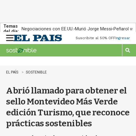
Temas
Negociaciones con EE.UU.
Murió Jorge Messi
Peñarol vs
del día:
Suscribite al 50% OFF
Ingresar
M
e
n
M
u
o
s
t
EL PAÍS
SOSTENIBLE
r
a
Abrió llamado para obtener el
r
b
sello Montevideo Más Verde
�
s
edición Turismo, que reconoce
q
u
prácticas sostenibles
e
d