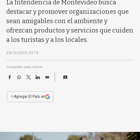
a
La Intendencia de Montevideo busca
destacar y promover organizaciones que
sean amigables con el ambiente y
ofrezcan productos y servicios que cuiden
a los turistas y a los locales.
24/10/2024, 03:15
Compartir esta noticia
F
W
T
L
E
a
h
w
i
m
c
a
i
n
a
e
t
t
k
i
+
Agregar El País en
b
s
t
e
l
o
A
e
d
o
p
r
I
k
p
n