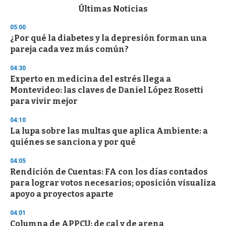
c
Últimas Noticias
o
n
05:00
d
¿Por qué la diabetes y la depresión forman una
s
o
pareja cada vez más común?
f
3
04:30
3
s
Experto en medicina del estrés llega a
e
Montevideo: las claves de Daniel López Rosetti
c
para vivir mejor
o
n
d
04:10
s
La lupa sobre las multas que aplica Ambiente: a
quiénes se sanciona y por qué
04:05
Rendición de Cuentas: FA con los días contados
para lograr votos necesarios; oposición visualiza
apoyo a proyectos aparte
04:01
Columna de APPCU: de cal y de arena