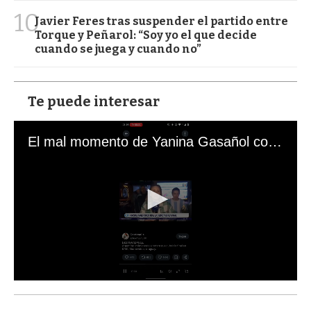
10
Javier Feres tras suspender el partido entre
Torque y Peñarol: “Soy yo el que decide
cuando se juega y cuando no”
Te puede interesar
El mal momento de Yanina Gasañol con un hincha argentino en "Subrayado"
0
s
e