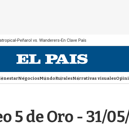
atropical
Peñarol vs. Wanderers
En Clave País
ienestar
Negocios
Mundo
Rurales
Narrativas visuales
Opin
o 5 de Oro - 31/0