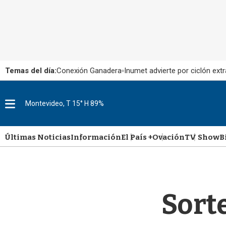
Temas del día:
Conexión Ganadera
Inumet advierte por ciclón extr
M
Montevideo, T 15° H 89%
e
n
u
Últimas Noticias
Información
El País +
Ovación
TV Show
B
Sorte