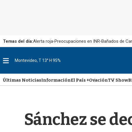
Temas del día:
Alerta roja
Preocupaciones en INR
Bañados de Ca
M
Montevideo, T 13° H 95%
e
n
u
Últimas Noticias
Información
El País +
Ovación
TV Show
B
Sánchez se dec