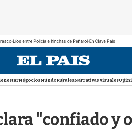
rrasco
Líos entre Policía e hinchas de Peñarol
En Clave País
ienestar
Negocios
Mundo
Rurales
Narrativas visuales
Opin
lara "confiado y 