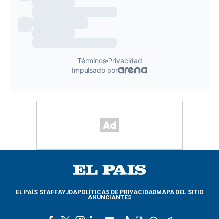
EL PAÍS STAFF
AYUDA
POLÍTICAS DE PRIVACIDAD
MAPA DEL SITIO
ANUNCIANTES
f
t
i
l
y
t
g
w
t