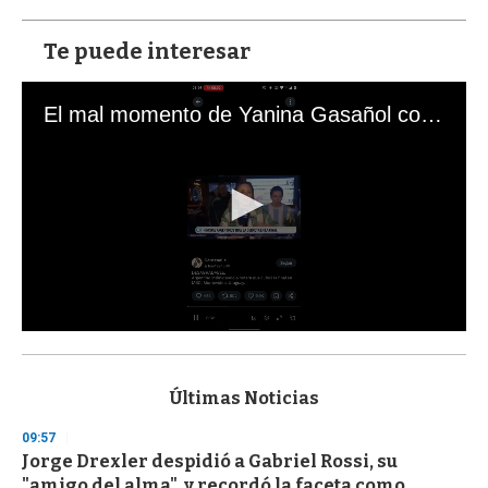
Te puede interesar
El mal momento de Yanina Gasañol con un hincha argentino en "Subrayado"
0
s
e
c
Últimas Noticias
o
n
09:57
d
Jorge Drexler despidió a Gabriel Rossi, su
s
o
"amigo del alma", y recordó la faceta como