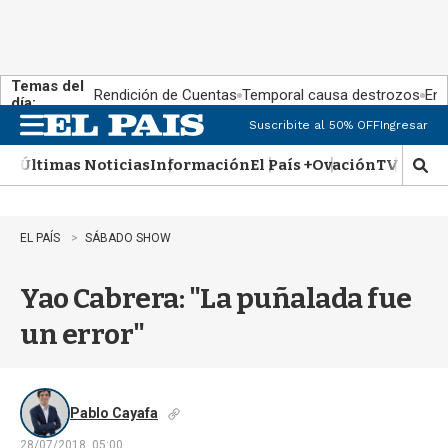
Temas del
Rendición de Cuentas
Temporal causa destrozos
En 
día:
Suscribite al 50% OFF
Ingresar
M
e
Últimas Noticias
Información
El País +
Ovación
TV Show
n
M
u
o
s
t
EL PAÍS
SÁBADO SHOW
r
a
Yao Cabrera: "La puñalada fue
r
b
un error"
�
s
q
u
e
Pablo Cayafa
d
28/07/2018, 05:00