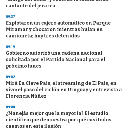
f
cantante del jerarca
3
3
s
09:37
e
Explotaron un cajero automático en Parque
c
Miramar y chocaron mientras huían en
o
n
camioneta; hay tres detenidos
d
s
09:19
Gobierno autorizó una cadena nacional
solicitada por el Partido Nacional para el
próximo lunes
09:02
Mirá En Clave País, el streaming de El País, en
vivo: el paso del ciclón en Uruguay y entrevista a
Florencia Núñez
09:00
¿Manejás mejor que la mayoría? El estudio
científico que demuestra por qué casi todos
caemos en esta ilusión