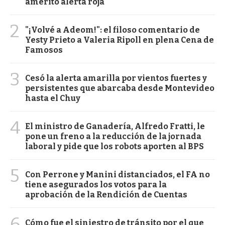
ameritó alerta roja
2
"¡Volvé a Adeom!": el filoso comentario de
Yesty Prieto a Valeria Ripoll en plena Cena de
Famosos
3
Cesó la alerta amarilla por vientos fuertes y
persistentes que abarcaba desde Montevideo
hasta el Chuy
4
El ministro de Ganadería, Alfredo Fratti, le
pone un freno a la reducción de la jornada
laboral y pide que los robots aporten al BPS
5
Con Perrone y Manini distanciados, el FA no
tiene asegurados los votos para la
aprobación de la Rendición de Cuentas
6
Cómo fue el siniestro de tránsito por el que