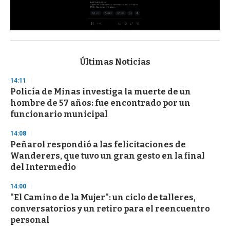
0
s
e
c
Últimas Noticias
o
n
14:11
d
Policía de Minas investiga la muerte de un
s
o
hombre de 57 años: fue encontrado por un
f
funcionario municipal
3
3
s
14:08
e
Peñarol respondió a las felicitaciones de
c
Wanderers, que tuvo un gran gesto en la final
o
n
del Intermedio
d
s
14:00
"El Camino de la Mujer": un ciclo de talleres,
conversatorios y un retiro para el reencuentro
personal