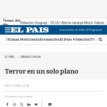
Temas del
Relación Uruguay - EE.UU.
Alerta naranja
Murió Gabriel 
día:
Suscribite al 50% OFF
Ingresar
M
e
Últimas Noticias
Información
El País +
Ovación
TV Show
n
M
u
o
s
t
EL PAÍS
SÁBADO SHOW
r
a
Terror en un solo plano
r
b
�
s
03/11/2009, 22:28
q
u
Compartir esta noticia
e
F
W
T
L
E
d