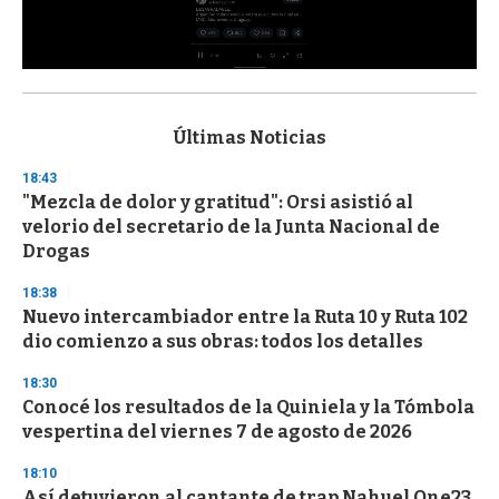
0
s
e
c
Últimas Noticias
o
n
18:43
d
"Mezcla de dolor y gratitud": Orsi asistió al
s
o
velorio del secretario de la Junta Nacional de
f
Drogas
3
3
s
18:38
e
Nuevo intercambiador entre la Ruta 10 y Ruta 102
c
dio comienzo a sus obras: todos los detalles
o
n
d
18:30
s
Conocé los resultados de la Quiniela y la Tómbola
vespertina del viernes 7 de agosto de 2026
18:10
Así detuvieron al cantante de trap Nahuel One23