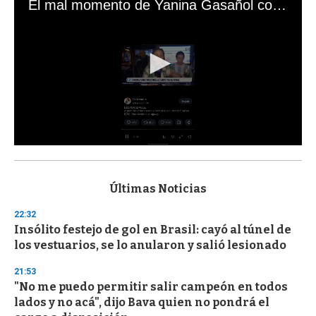
El mal momento de Yanina Gasañol con un hincha argentino en "Subrayado"
0
s
e
c
Últimas Noticias
o
n
22:32
d
Insólito festejo de gol en Brasil: cayó al túnel de
s
o
los vestuarios, se lo anularon y salió lesionado
f
3
21:53
3
s
"No me puedo permitir salir campeón en todos
e
lados y no acá", dijo Bava quien no pondrá el
c