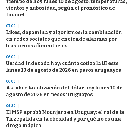
Tiempo de hoy lunes 10 de agosto: temperaturas,
s
o
vientos y nubosidad, según el pronóstico de
f
Inumet
3
3
s
07:00
e
Likes, dopamina y algoritmos: la combinación
c
en redes sociales que enciende alarmas por
o
n
trastornos alimentarios
d
s
06:00
Unidad Indexada hoy: cuánto cotiza la UI este
lunes 10 de agosto de 2026 en pesos uruguayos
06:00
Así abre la cotización del dólar hoy lunes 10 de
agosto de 2026 en pesos uruguayos
04:30
El MSP aprobó Mounjaro en Uruguay: el rol de la
Tirzepatida en la obesidad y por qué no es una
droga mágica