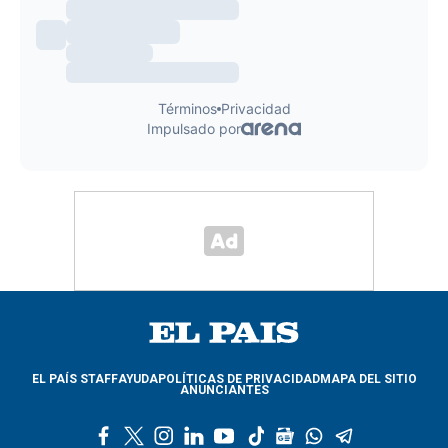
EL PAÍS STAFF
AYUDA
POLÍTICAS DE PRIVACIDAD
MAPA DEL SITIO
ANUNCIANTES
f
t
i
l
y
t
g
w
t