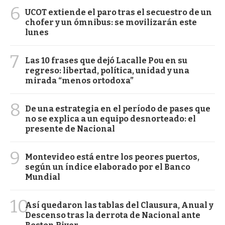
6
UCOT extiende el paro tras el secuestro de un
chofer y un ómnibus: se movilizarán este
lunes
7
Las 10 frases que dejó Lacalle Pou en su
regreso: libertad, política, unidad y una
mirada “menos ortodoxa”
8
De una estrategia en el período de pases que
no se explica a un equipo desnorteado: el
presente de Nacional
9
Montevideo está entre los peores puertos,
según un índice elaborado por el Banco
Mundial
10
Así quedaron las tablas del Clausura, Anual y
Descenso tras la derrota de Nacional ante