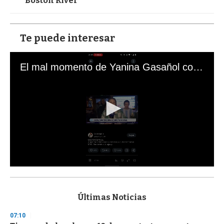
Boston River
Te puede interesar
El mal momento de Yanina Gasañol con un hincha argentino en "Subrayado"
0
s
e
c
Últimas Noticias
o
n
07:10
d