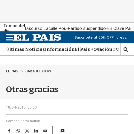
Temas del
Discurso Lacalle Pou
Partido suspendido
En Clave País
día:
Suscribite al 50% OFF
Ingresar
M
e
Últimas Noticias
Información
El País +
Ovación
TV Show
n
M
u
o
s
t
EL PAÍS
SÁBADO SHOW
r
a
Otras gracias
r
b
�
s
18/04/2015, 05:00
q
u
Compartir esta noticia
e
F
W
T
L
E
d