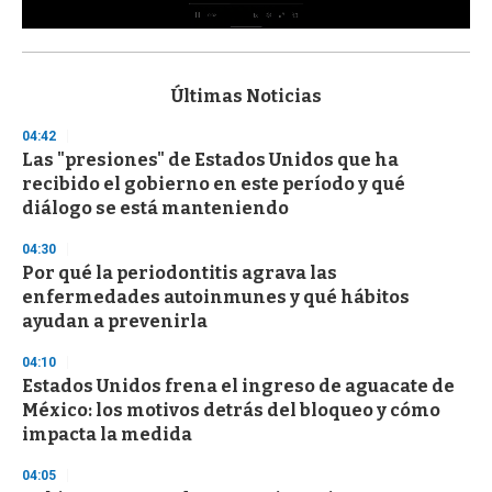
0
s
e
c
Últimas Noticias
o
n
04:42
d
Las "presiones" de Estados Unidos que ha
s
o
recibido el gobierno en este período y qué
f
diálogo se está manteniendo
3
3
s
04:30
e
Por qué la periodontitis agrava las
c
enfermedades autoinmunes y qué hábitos
o
n
ayudan a prevenirla
d
s
04:10
Estados Unidos frena el ingreso de aguacate de
México: los motivos detrás del bloqueo y cómo
impacta la medida
04:05