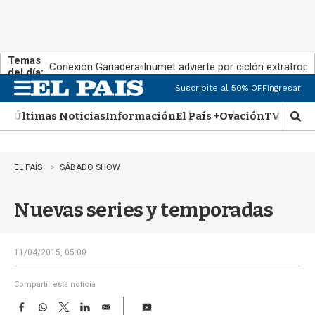
Temas
Conexión Ganadera
Inumet advierte por ciclón extratropi
del día:
Suscribite al 50% OFF
Ingresar
M
e
Últimas Noticias
Información
El País +
Ovación
TV Show
n
M
u
o
s
t
EL PAÍS
SÁBADO SHOW
r
a
Nuevas series y temporadas
r
b
�
s
11/04/2015, 05:00
q
u
Compartir esta noticia
e
F
W
T
L
E
d