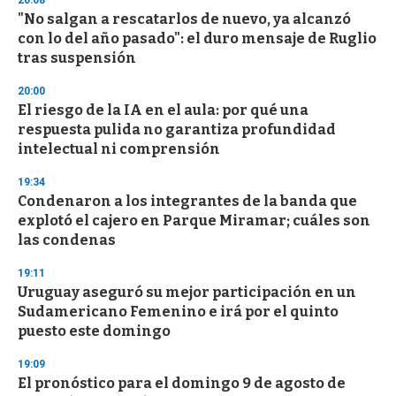
s
"No salgan a rescatarlos de nuevo, ya alcanzó
con lo del año pasado": el duro mensaje de Ruglio
tras suspensión
20:00
El riesgo de la IA en el aula: por qué una
respuesta pulida no garantiza profundidad
intelectual ni comprensión
19:34
Condenaron a los integrantes de la banda que
explotó el cajero en Parque Miramar; cuáles son
las condenas
19:11
Uruguay aseguró su mejor participación en un
Sudamericano Femenino e irá por el quinto
puesto este domingo
19:09
El pronóstico para el domingo 9 de agosto de