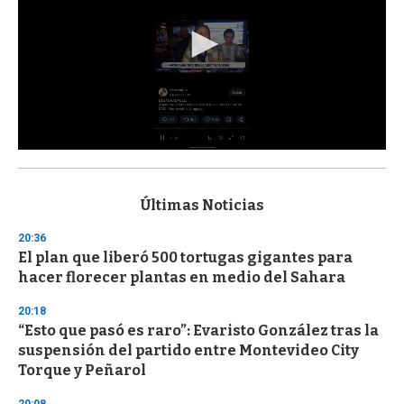
0
s
e
c
Últimas Noticias
o
n
20:36
d
El plan que liberó 500 tortugas gigantes para
s
o
hacer florecer plantas en medio del Sahara
f
3
20:18
3
s
“Esto que pasó es raro”: Evaristo González tras la
e
suspensión del partido entre Montevideo City
c
Torque y Peñarol
o
n
d
20:08