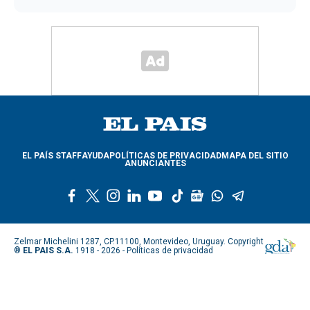
EL PAÍS STAFF
AYUDA
POLÍTICAS DE PRIVACIDAD
MAPA DEL SITIO
ANUNCIANTES
f
t
i
l
y
t
g
w
t
a
w
n
i
o
i
o
h
e
c
i
s
n
u
k
o
a
l
e
t
t
k
t
t
g
t
e
Zelmar Michelini 1287, CP.11100, Montevideo, Uruguay. Copyright
b
t
a
e
u
o
l
s
g
®
EL PAIS S.A.
1918 - 2026 -
Políticas de privacidad
o
e
g
d
b
k
e
a
r
o
r
r
i
e
n
p
a
k
a
n
e
p
m
m
w