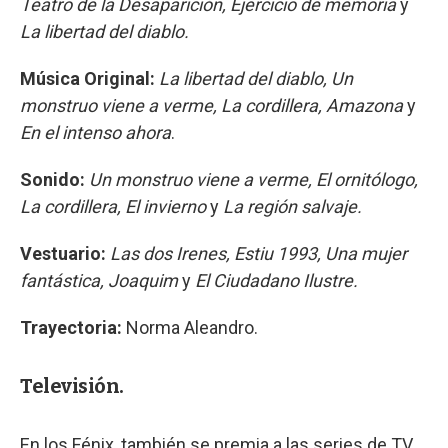
Teatro de la Desaparición, Ejercicio de memoria
y
La libertad del diablo.
Música Original:
La libertad del diablo, Un
monstruo viene a verme, La cordillera, Amazona
y
En el intenso ahora
.
Sonido:
Un monstruo viene a verme, El ornitólogo,
La cordillera, El invierno
y
La región salvaje.
Vestuario:
Las dos Irenes, Estiu 1993, Una mujer
fantástica, Joaquim
y
El Ciudadano Ilustre.
Trayectoria:
Norma Aleandro.
Televisión.
En los Fénix, también se premia a las series de TV.